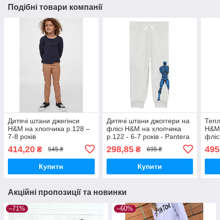
Подібні товари компанії
Дитячі штани джегінси
Дитячі штани джоггери на
Тепл
H&M на хлопчика р.128 –
флісі H&M на хлопчика
H&M 
7-8 років
р.122 - 6-7 років - Pantera
фліс
/ р.1
414,20
298,85
495
₴
₴
545 ₴
695 ₴
Купити
Купити
Акційні пропозиції та новинки
–71%
–60%