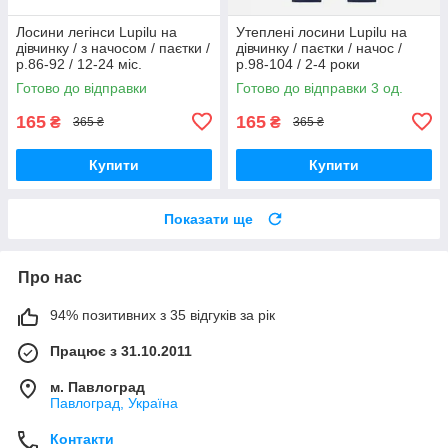
Лосини легінси Lupilu на
Утеплені лосини Lupilu на
дівчинку / з начосом / паєтки /
дівчинку / паєтки / начос /
р.86-92 / 12-24 міс.
р.98-104 / 2-4 роки
Готово до відправки
Готово до відправки 3 од.
165
165
₴
₴
365 ₴
365 ₴
Купити
Купити
Показати ще
Про нас
94% позитивних з 35 відгуків за рік
Працює з 31.10.2011
м. Павлоград
Павлоград, Україна
Контакти