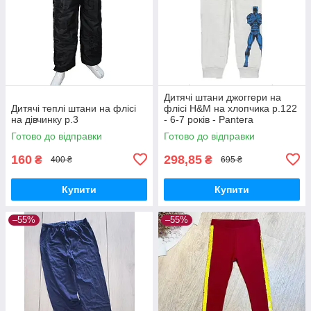
Дитячі штани джоггери на
Дитячі теплі штани на флісі
флісі H&M на хлопчика р.122
на дівчинку р.3
- 6-7 років - Pantera
Готово до відправки
Готово до відправки
160
298,85
₴
₴
400 ₴
695 ₴
Купити
Купити
–55%
–55%