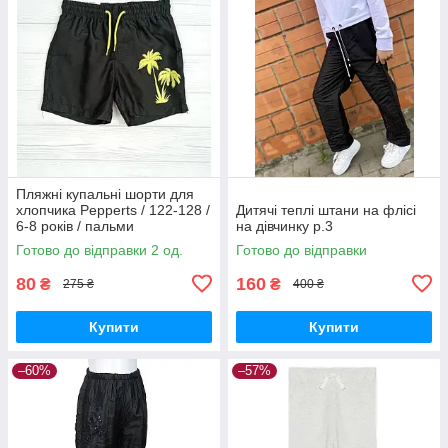
Пляжні купальні шорти для
хлопчика Pepperts / 122-128 /
Дитячі теплі штани на флісі
6-8 років / пальми
на дівчинку р.3
Готово до відправки 2 од.
Готово до відправки
80
160
₴
₴
275 ₴
400 ₴
Купити
Купити
–60%
–57%