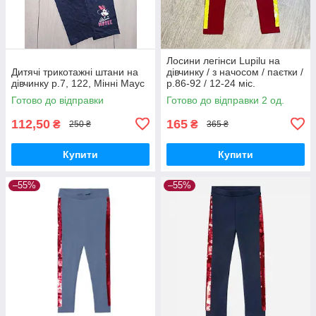
Лосини легінси Lupilu на
Дитячі трикотажні штани на
дівчинку / з начосом / паєтки /
дівчинку р.7, 122, Мінні Маус
р.86-92 / 12-24 міс.
Готово до відправки
Готово до відправки 2 од.
112,50
165
₴
₴
250 ₴
365 ₴
Купити
Купити
–55%
–55%