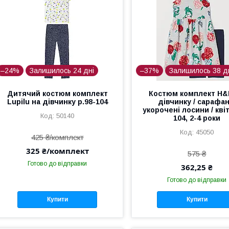
–24%
Залишилось 24 дні
–37%
Залишилось 38 д
Дитячий костюм комплект
Костюм комплект H&
Lupilu на дівчинку р.98-104
дівчинку / сарафан
укорочені лосини / квіт
50140
104, 2-4 роки
45050
425 ₴/комплект
325 ₴/комплект
575 ₴
Готово до відправки
362,25 ₴
Готово до відправки
Купити
Купити