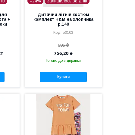
нів
–24%
Залишилось 38 днів
для
Дитячий літній костюм
фта +
комплект H&M на хлопчика
роки
р.140
50103
995 ₴
кт
756,20 ₴
Готово до відправки
Купити