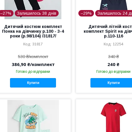
–27%
Залишилось 38 днів
–29%
Залишилось 24 д
Дитячий костюм комплект
Дитячий літній кос
Понка на дівчинку р.100 - 3-4
комплект Spirit на ді
роки (р.98/104) /31817/
р.110-116
31817
12254
530 ₴/комплект
340 ₴
386,90 ₴/комплект
240 ₴
Готово до відправки
Готово до відправки
Купити
Купити