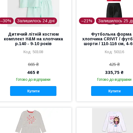
–30%
Залишилось 24 дні
–21%
Залишилось 25 д
Дитячий літній костюм
Футбольна форма 
комплект H&M на хлопчика
хлопчика CRIVIT / футб
р.140 - 9-10 років
шорти / 110-116 см, 4-6
50108
50116
665 ₴
425 ₴
465 ₴
335,75 ₴
Готово до відправки
Готово до відправки
Купити
Купити