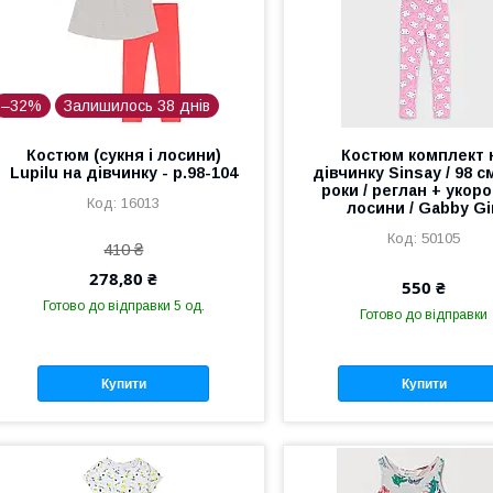
–32%
Залишилось 38 днів
Костюм (сукня і лосини)
Костюм комплект 
Lupilu на дівчинку - р.98-104
дівчинку Sinsay / 98 см
роки / реглан + укор
16013
лосини / Gabby Gi
50105
410 ₴
278,80 ₴
550 ₴
Готово до відправки 5 од.
Готово до відправки
Купити
Купити