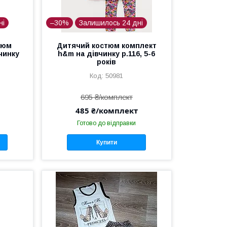
ні
–30%
Залишилось 24 дні
тюм
Дитячий костюм комплект
вчинку
h&m на дівчинку р.116, 5-6
років
50981
695 ₴/комплект
485 ₴/комплект
Готово до відправки
Купити