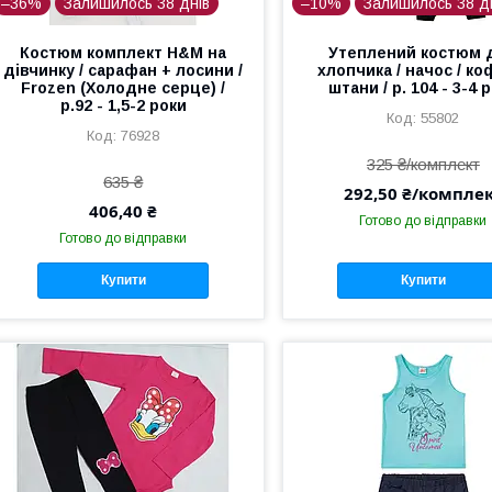
–36%
Залишилось 38 днів
–10%
Залишилось 38 д
Костюм комплект H&M на
Утеплений костюм 
дівчинку / сарафан + лосини /
хлопчика / начос / ко
Frozen (Холодне серце) /
штани / р. 104 - 3-4 
р.92 - 1,5-2 роки
55802
76928
325 ₴/комплект
635 ₴
292,50 ₴/компле
406,40 ₴
Готово до відправки
Готово до відправки
Купити
Купити