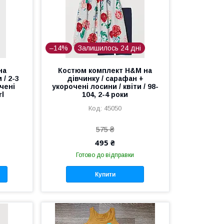
–14%
Залишилось 24 дні
на
Костюм комплект H&M на
 / 2-3
дівчинку / сарафан +
очені
укорочені лосини / квіти / 98-
rl
104, 2-4 роки
45050
575 ₴
495 ₴
Готово до відправки
Купити