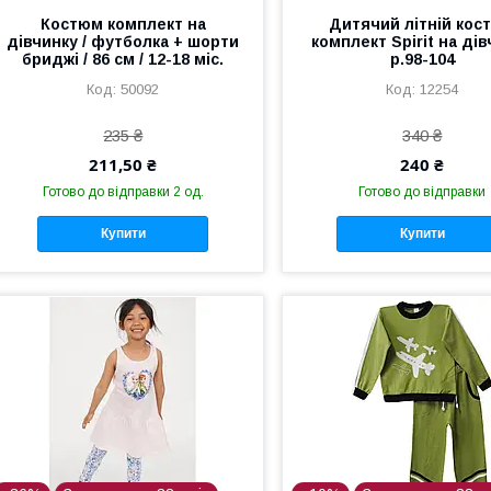
Костюм комплект на
Дитячий літній кос
дівчинку / футболка + шорти
комплект Spirit на ді
бриджі / 86 см / 12-18 міс.
р.98-104
50092
12254
235 ₴
340 ₴
211,50 ₴
240 ₴
Готово до відправки 2 од.
Готово до відправки
Купити
Купити