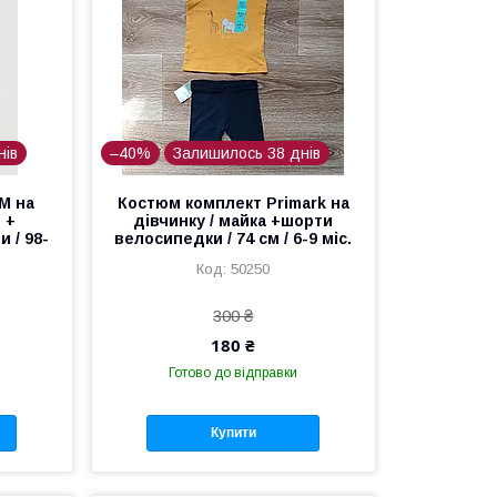
нів
–40%
Залишилось 38 днів
M на
Костюм комплект Primark на
 +
дівчинку / майка +шорти
и / 98-
велосипедки / 74 см / 6-9 міс.
50250
300 ₴
180 ₴
Готово до відправки
Купити