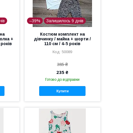
нів
–39%
Залишилось 9 днів
на
Костюм комплект на
олка +
дівчинку / майка + шорти /
 років
110 см / 4-5 років
50089
385 ₴
235 ₴
Готово до відправки
Купити