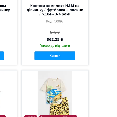
тюм
Костюм комплект H&M на
вчинку
дівчинку / футболка + лосини
/ р.104 - 3-4 роки
50093
575 ₴
362,25 ₴
Готово до відправки
Купити