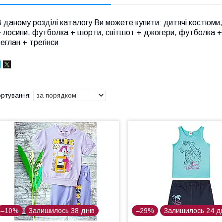
 даному розділі каталогу Ви можете купити: дитячі костюми
 лосини, футболка + шорти, світшот + джогери, футболка + л
еглан + трегінси
–10%
Залишилось 38 днів
–29%
Залишилось 24 д