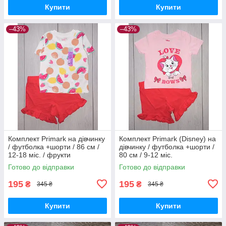
Купити
Купити
–43%
–43%
Комплект Primark на дівчинку
Комплект Primark (Disney) на
/ футболка +шорти / 86 см /
дівчинку / футболка +шорти /
12-18 міс. / фрукти
80 см / 9-12 міс.
Готово до відправки
Готово до відправки
195
195
₴
₴
345 ₴
345 ₴
Купити
Купити