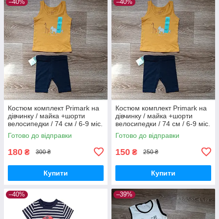
–40%
–40%
Костюм комплект Primark на
Костюм комплект Primark на
дівчинку / майка +шорти
дівчинку / майка +шорти
велосипедки / 74 см / 6-9 міс.
велосипедки / 74 см / 6-9 міс.
Готово до відправки
Готово до відправки
180
150
₴
₴
300 ₴
250 ₴
Купити
Купити
–40%
–39%