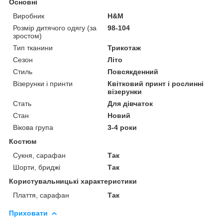
Основні
Виробник
H&M
Розмір дитячого одягу (за
98-104
зростом)
Тип тканини
Трикотаж
Сезон
Літо
Стиль
Повсякденний
Візерунки і принти
Квітковий принт і рослинні
візерунки
Стать
Для дівчаток
Стан
Новий
Вікова група
3-4 роки
Костюм
Сукня, сарафан
Так
Шорти, бриджі
Так
Користувальницькі характеристики
Плаття, сарафан
Так
Приховати