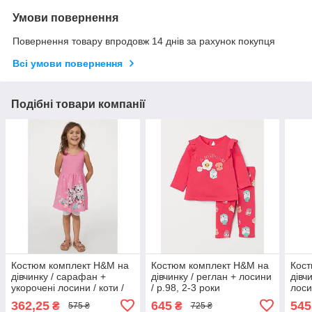
Умови повернення
Повернення товару впродовж 14 днів за рахунок покупця
Всі умови повернення
Подібні товари компанії
Костюм комплект H&M на
Костюм комплект H&M на
Кост
дівчинку / сарафан +
дівчинку / реглан + лосини
дівч
укорочені лосини / коти /
/ р.98, 2-3 роки
лоси
р.92 - 1,5-2 роки
серц
362,25
645
545
₴
₴
575 ₴
725 ₴