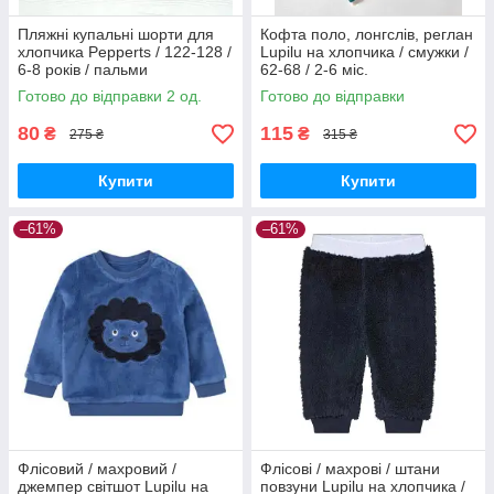
Пляжні купальні шорти для
Кофта поло, лонгслів, реглан
хлопчика Pepperts / 122-128 /
Lupilu на хлопчика / смужки /
6-8 років / пальми
62-68 / 2-6 міс.
Готово до відправки 2 од.
Готово до відправки
80
115
₴
₴
275 ₴
315 ₴
Купити
Купити
–61%
–61%
Флісовий / махровий /
Флісові / махрові / штани
джемпер світшот Lupilu на
повзуни Lupilu на хлопчика /