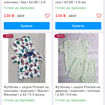
хлопчика / Лев / 62-68 / 2-6
сині / 62-68 / 2-6 міс.
міс.
Готово до відправки
Готово до відправки
130
130
₴
₴
330 ₴
330 ₴
Купити
Купити
–61%
–61%
Футболка + шорти Primark на
Футболка + шорти Primark на
хлопчика / комплект / Marvel /
дівчинку / комплект / клітинка
Месники / р.62 / 0-3 місяці
/ р.68 / 3-6 міс.
(більшомір)
Готово до відправки
Готово до відправки