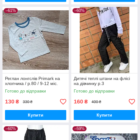
–61%
–60%
Реглан лонгслів Primark на
Дитячі теплі штани на флісі
хлопчика / р.80 / 9-12 міс.
на дівчинку р.3
Готово до відправки
Готово до відправки
130
160
₴
₴
330 ₴
400 ₴
Купити
Купити
–60%
–59%