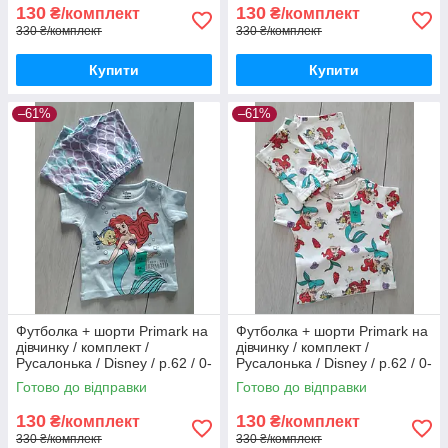
130
130
₴/комплект
₴/комплект
330 ₴/комплект
330 ₴/комплект
Купити
Купити
–61%
–61%
Футболка + шорти Primark на
Футболка + шорти Primark на
дівчинку / комплект /
дівчинку / комплект /
Русалонька / Disney / р.62 / 0-
Русалонька / Disney / р.62 / 0-
3 місяці / більшомір
3 місяці / більшомір
Готово до відправки
Готово до відправки
130
130
₴/комплект
₴/комплект
330 ₴/комплект
330 ₴/комплект