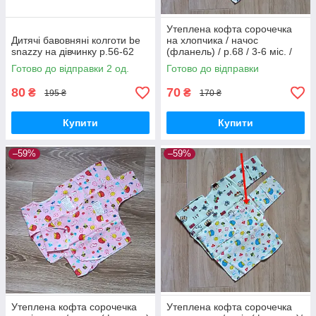
Утеплена кофта сорочечка
Дитячі бавовняні колготи be
на хлопчика / начос
snazzy на дівчинку р.56-62
(фланель) / р.68 / 3-6 міс. /
транспорт
Готово до відправки 2 од.
Готово до відправки
80
70
₴
₴
195 ₴
170 ₴
Купити
Купити
–59%
–59%
Утеплена кофта сорочечка
Утеплена кофта сорочечка