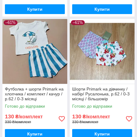
Купити
Купити
–61%
–61%
Футболка + шорти Primark на
Шорти Primark на дівчинку /
хлопчика / комплект / качур /
набір/ Русалонька, р.62 / 0-3
р.62 / 0-3 місяці
місяці / більшомір
Готово до відправки
Готово до відправки
130
130
₴/комплект
₴/комплект
330 ₴/комплект
330 ₴/комплект
Купити
Купити