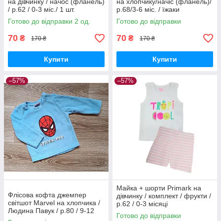
на дівчинку / начос (фланель)
на хлопчику/начіс (фланель)/
/ р.62 / 0-3 міс./ 1 шт.
р.68/3-6 міс. / їжаки
Готово до відправки 2 од.
Готово до відправки
70
70
₴
₴
170 ₴
170 ₴
Купити
Купити
–57%
–57%
Майка + шорти Primark на
Флісова кофта джемпер
дівчинку / комплект / фрукти /
світшот Marvel на хлопчика /
р.62 / 0-3 місяці
Людина Павук / р.80 / 9-12
Готово до відправки
міс.