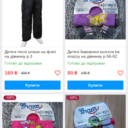
Дитячі теплі штани на флісі
Дитячі бавовняні колготи be
на дівчинку р.3
snazzy на дівчинку р.56-62
Готово до відправки
Готово до відправки
160
80
₴
₴
400 ₴
195 ₴
Купити
Купити
–59%
–59%