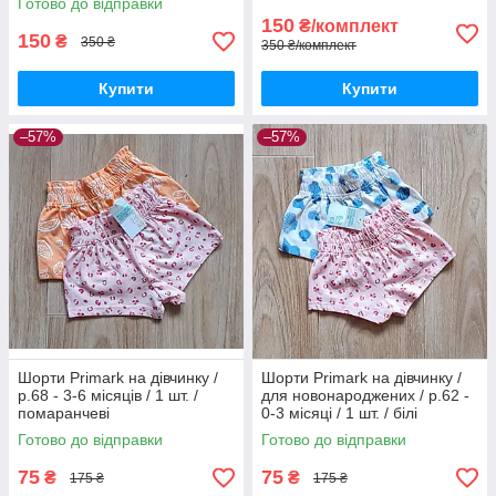
Готово до відправки
150
₴/комплект
150
₴
350 ₴
350 ₴/комплект
Купити
Купити
–57%
–57%
Шорти Primark на дівчинку /
Шорти Primark на дівчинку /
р.68 - 3-6 місяців / 1 шт. /
для новонароджених / р.62 -
помаранчеві
0-3 місяці / 1 шт. / білі
Готово до відправки
Готово до відправки
75
75
₴
₴
175 ₴
175 ₴