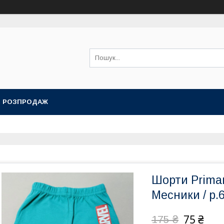
РОЗПРОДАЖ
Шорти Primark
Месники / р.6
75 ₴
175 ₴