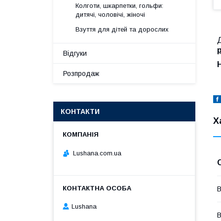
Колготи, шкарпетки, гольфи:
дитячі, чоловічі, жіночі
Взуття для дітей та дорослих
Д
р
Відгуки
Розпродаж
КОНТАКТИ
Х
Lushana.com.ua
В
Lushana
В