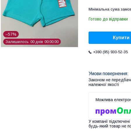
Мінімальна сума замов
Готово до відправки
–57%
Купити
Залишилось
0
0
днів
0
0
0
0
0
0
+380 (95) 930-52-35
Законом не передбач
належної якості
У компанії підключені
будь-який товар не п