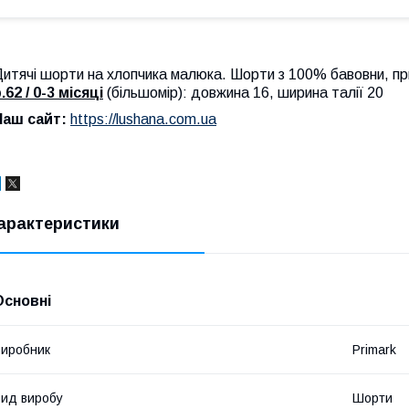
итячі шорти на хлопчика малюка. Шорти з 100% бавовни, пр
.62 / 0-3 місяці
(більшомір): довжина 16, ширина талії 20
Наш сайт:
https://lushana.com.ua
арактеристики
Основні
иробник
Primark
ид виробу
Шорти