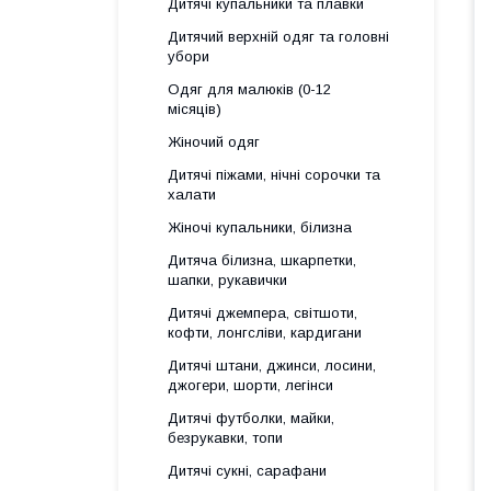
Дитячі купальники та плавки
Дитячий верхній одяг та головні
убори
Одяг для малюків (0-12
місяців)
Жіночий одяг
Дитячі піжами, нічні сорочки та
халати
Жіночі купальники, білизна
Дитяча білизна, шкарпетки,
шапки, рукавички
Дитячі джемпера, світшоти,
кофти, лонгсліви, кардигани
Дитячі штани, джинси, лосини,
джогери, шорти, легінси
Дитячі футболки, майки,
безрукавки, топи
Дитячі сукні, сарафани