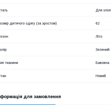
тать
Для хлоп
озмір дитячого одягу (за зростом)
62
Сезон
Літо
олір
Зелений
ип тканини
Бавовна
Стан
Новий
нформація для замовлення