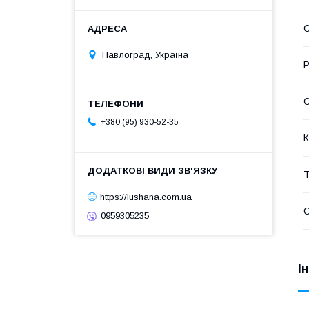
С
Павлоград, Україна
Р
+380 (95) 930-52-35
К
Т
https://lushana.com.ua
0959305235
І