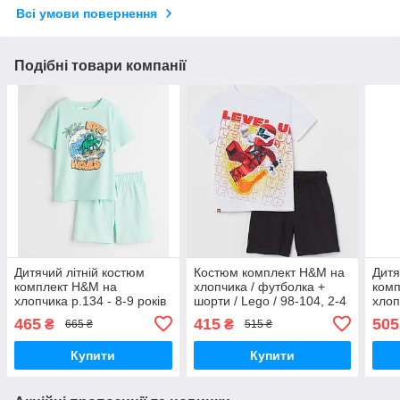
Всі умови повернення
Подібні товари компанії
Дитячий літній костюм
Костюм комплект H&M на
Дитя
комплект H&M на
хлопчика / футболка +
комп
хлопчика р.134 - 8-9 років
шорти / Lego / 98-104, 2-4
хлоп
роки
465
415
505
₴
₴
665 ₴
515 ₴
Купити
Купити