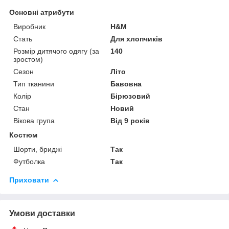
Основні атрибути
Виробник
H&M
Стать
Для хлопчиків
Розмір дитячого одягу (за
140
зростом)
Сезон
Літо
Тип тканини
Бавовна
Колір
Бірюзовий
Стан
Новий
Вікова група
Від 9 років
Костюм
Шорти, бриджі
Так
Футболка
Так
Приховати
Умови доставки