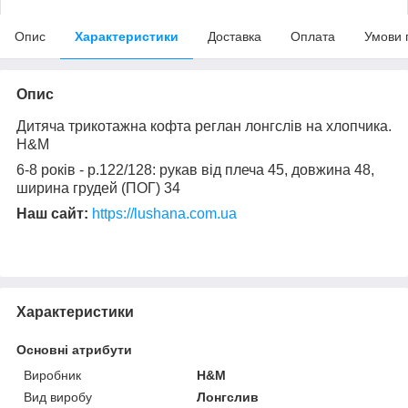
Опис
Характеристики
Доставка
Оплата
Умови 
Опис
Дитяча трикотажна кофта реглан лонгслів на хлопчика.
H&M
6-8 років - р.122/128: рукав від плеча 45, довжина 48,
ширина грудей (ПОГ) 34
Наш сайт:
https://lushana.com.ua
Характеристики
Основні атрибути
Виробник
H&M
Вид виробу
Лонгслив