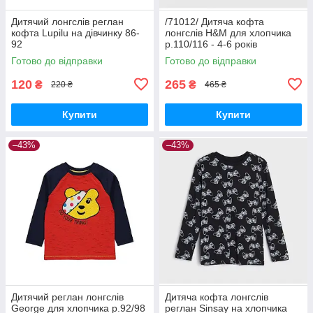
Дитячий лонгслів реглан
/71012/ Дитяча кофта
кофта Lupilu на дівчинку 86-
лонгслів H&M для хлопчика
92
р.110/116 - 4-6 років
Готово до відправки
Готово до відправки
120
265
₴
₴
220 ₴
465 ₴
Купити
Купити
–43%
–43%
Дитячий реглан лонгслів
Дитяча кофта лонгслів
George для хлопчика р.92/98
реглан Sinsay на хлопчика