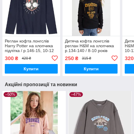
Реглан кофта лонгслів
Дитяча кофта лонгслів
Дитя
Harry Potter на хлопчика
реглан H&M на хлопчика
H&M 
підлітка / р.146-15, 10-12
р.134-140 / 8-10 років
10-1
років, Wizarding World
300
250
320
₴
₴
420 ₴
315 ₴
Купити
Купити
Акційні пропозиції та новинки
–50%
–47%