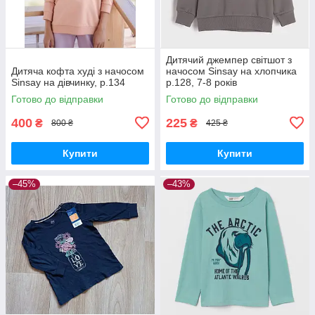
Дитячий джемпер світшот з
Дитяча кофта худі з начосом
начосом Sinsay на хлопчика
Sinsay на дівчинку, р.134
р.128, 7-8 років
Готово до відправки
Готово до відправки
400
225
₴
₴
800 ₴
425 ₴
Купити
Купити
–45%
–43%