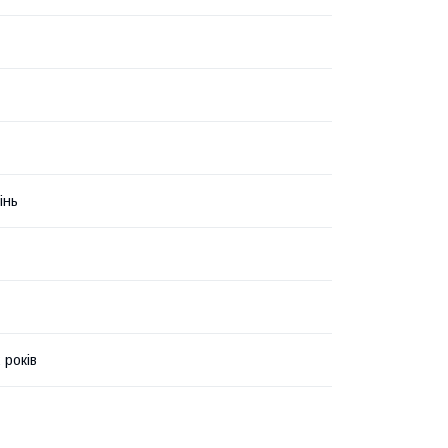
інь
 років