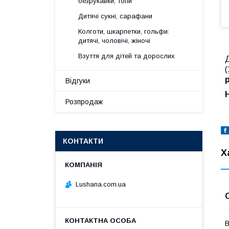
безрукавки, топи
Дитячі сукні, сарафани
Колготи, шкарпетки, гольфи:
дитячі, чоловічі, жіночі
Взуття для дітей та дорослих
Д
(
р
Відгуки
Розпродаж
КОНТАКТИ
Х
Lushana.com.ua
В