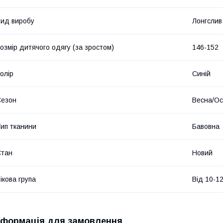
ид виробу
Лонгслив
озмір дитячого одягу (за зростом)
146-152
олір
Синій
Сезон
Весна/Ос
ип тканини
Бавовна
Стан
Новий
ікова група
Від 10-12
нформація для замовлення