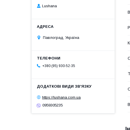
Lushana
В
Р
Павлоград, Україна
К
+380 (95) 930-52-35
Т
https://lushana.com.ua
В
0959305235
І