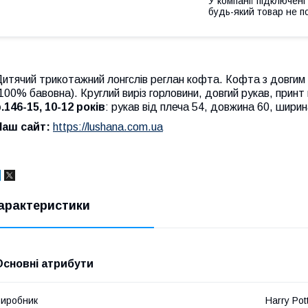
У компанії підключені
будь-який товар не п
итячий трикотажний лонгслів реглан кофта. Кофта з довгим 
100% бавовна). Круглий виріз горловини, довгий рукав, принт
.146-15, 10-12 років
: рукав від плеча 54, довжина 60, ширин
Наш сайт:
https://lushana.com.ua
арактеристики
Основні атрибути
иробник
Harry Pot