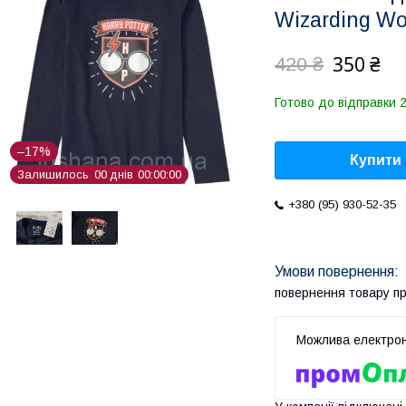
Wizarding Wo
350 ₴
420 ₴
Готово до відправки 2
–17%
Купити
Залишилось
0
0
днів
0
0
0
0
0
0
+380 (95) 930-52-35
повернення товару п