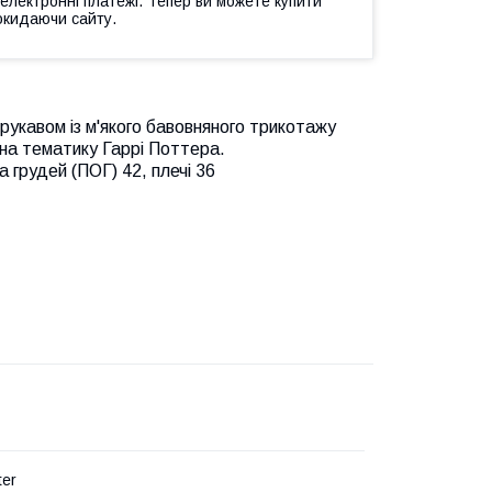
 електронні платежі. Тепер ви можете купити
окидаючи сайту.
рукавом із м'якого бавовняного трикотажу
 на тематику Гаррі Поттера.
а грудей (ПОГ) 42, плечі 36
ter