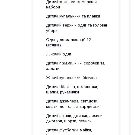
Дитячі костюми, комплекти,
набори
Дитячі купальники та плавки
Дитячий верхній одяг та головні
убори
Одяг для малюків (0-12
місяців)
Жіночий одяг
Дитячі піжами, нічні сорочки та
халати
Жіночі купальники, білизна
Дитяча білизна, шкарпетки,
шапки, рукавички
Дитячі джемпера, світшоти,
кофти, лонгсліви, кардигани
Дитячі штани, джинси, лосини,
джогери, шорти, легінси
Дитячі футболки, майки,