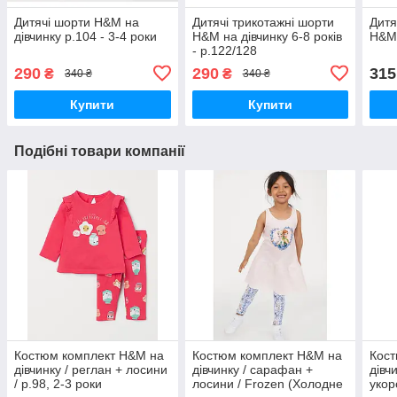
Дитячі шорти H&M на
Дитячі трикотажні шорти
Дитя
дівчинку р.104 - 3-4 роки
H&M на дівчинку 6-8 років
H&M 
- р.122/128
290
290
315
₴
₴
340 ₴
340 ₴
Купити
Купити
Подібні товари компанії
Костюм комплект H&M на
Костюм комплект H&M на
Кост
дівчинку / реглан + лосини
дівчинку / сарафан +
дівч
/ р.98, 2-3 роки
лосини / Frozen (Холодне
укор