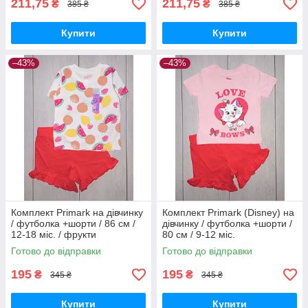
211,75
211,75
₴
₴
385 ₴
385 ₴
Купити
Купити
–43%
–43%
Комплект Primark на дівчинку
Комплект Primark (Disney) на
/ футболка +шорти / 86 см /
дівчинку / футболка +шорти /
12-18 міс. / фрукти
80 см / 9-12 міс.
Готово до відправки
Готово до відправки
195
195
₴
₴
345 ₴
345 ₴
Купити
Купити