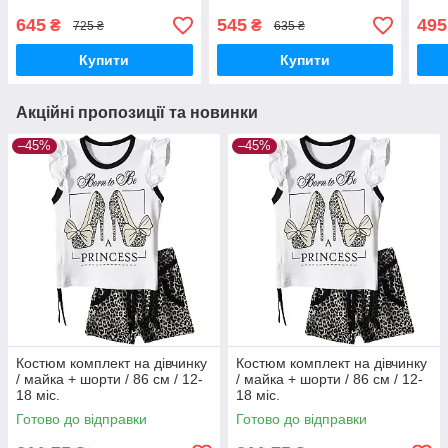
серце) / р.92 - 1,5-2 роки
(вел
р.92
645
545
495
₴
₴
725 ₴
635 ₴
Купити
Купити
Акційні пропозиції та новинки
–45%
–45%
Костюм комплект на дівчинку
Костюм комплект на дівчинку
/ майка + шорти / 86 см / 12-
/ майка + шорти / 86 см / 12-
18 міс.
18 міс.
Готово до відправки
Готово до відправки