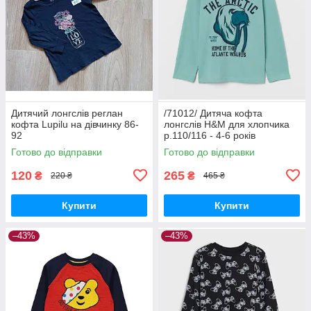
Дитячий лонгслів реглан
/71012/ Дитяча кофта
кофта Lupilu на дівчинку 86-
лонгслів H&M для хлопчика
92
р.110/116 - 4-6 років
Готово до відправки
Готово до відправки
120
265
₴
₴
220 ₴
465 ₴
Купити
Купити
–43%
–43%