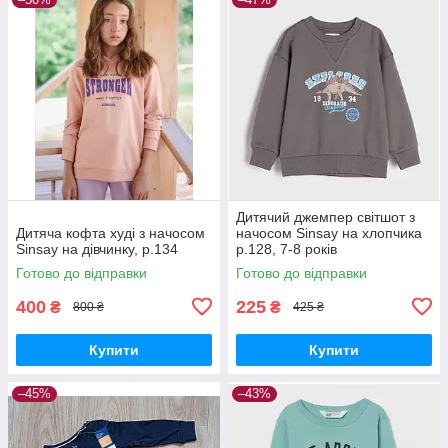
Дитячий джемпер світшот з
Дитяча кофта худі з начосом
начосом Sinsay на хлопчика
Sinsay на дівчинку, р.134
р.128, 7-8 років
Готово до відправки
Готово до відправки
400
225
₴
₴
800 ₴
425 ₴
Купити
Купити
–45%
–43%