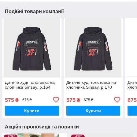
Подібні товари компанії
Дитяче худі толстовка на
Дитяче худі толстовка на
Дитя
хлопчика Sinsay, р.164
хлопчика Sinsay, р.170
хлоп
575
575
675
₴
₴
675 ₴
675 ₴
Купити
Купити
Акційні пропозиції та новинки
–50%
–47%