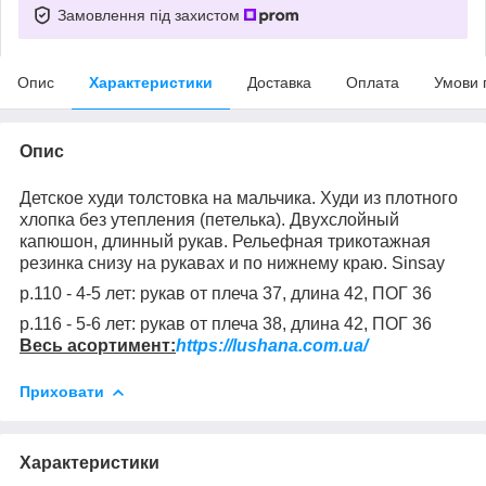
Замовлення під захистом
Опис
Характеристики
Доставка
Оплата
Умови 
Опис
Детское худи толстовка на мальчика. Худи из плотного
хлопка без утепления (петелька). Двухслойный
капюшон, длинный рукав. Рельефная трикотажная
резинка снизу на рукавах и по нижнему краю. Sinsay
р.110 - 4-5 лет: рукав от плеча 37, длина 42, ПОГ 36
р.116 - 5-6 лет: рукав от плеча 38, длина 42, ПОГ 36
Весь асортимент:
https://lushana.com.ua/
Приховати
Характеристики