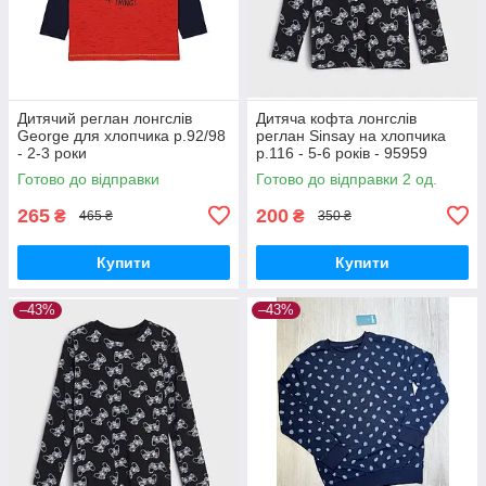
Дитячий реглан лонгслів
Дитяча кофта лонгслів
George для хлопчика р.92/98
реглан Sinsay на хлопчика
- 2-3 роки
р.116 - 5-6 років - 95959
Готово до відправки
Готово до відправки 2 од.
265
200
₴
₴
465 ₴
350 ₴
Купити
Купити
–43%
–43%