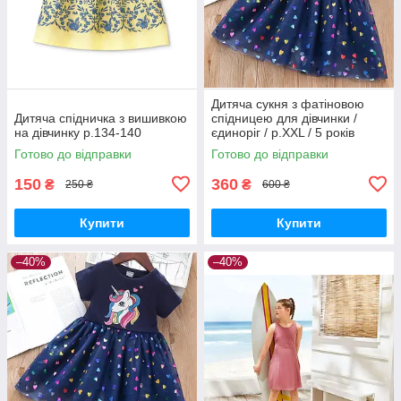
Дитяча сукня з фатіновою
Дитяча спідничка з вишивкою
спідницею для дівчинки /
на дівчинку р.134-140
єдиноріг / р.XXL / 5 років
Готово до відправки
Готово до відправки
150
360
₴
₴
250 ₴
600 ₴
Купити
Купити
–40%
–40%