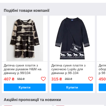
Подібні товари компанії
Дитяча сукня плаття з
Дитяча сукня плаття з
Дитя
довгим рукавом H&M на
сумочкою Lupilu для
обор
дівчинку р.98/104
дівчинки р.98-104
р.98
407
315
450
₴
₴
550 ₴
350 ₴
Купити
Купити
Акційні пропозиції та новинки