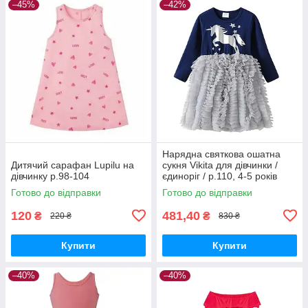
–45%
–42%
Нарядна святкова ошатна
Дитячий сарафан Lupilu на
сукня Vikita для дівчинки /
дівчинку р.98-104
єдиноріг / р.110, 4-5 років
Готово до відправки
Готово до відправки
120
481,40
₴
₴
220 ₴
830 ₴
Купити
Купити
–40%
–40%