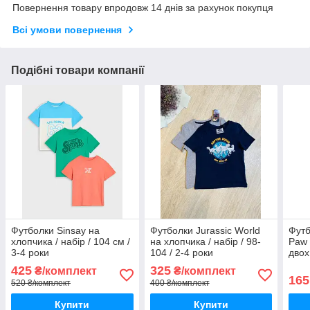
Повернення товару впродовж 14 днів за рахунок покупця
Всі умови повернення
Подібні товари компанії
Футболки Sinsay на
Футболки Jurassic World
Футб
хлопчика / набір / 104 см /
на хлопчика / набір / 98-
Paw 
3-4 роки
104 / 2-4 роки
двох
роки
425
325
₴/комплект
₴/комплект
165
520 ₴/комплект
400 ₴/комплект
Купити
Купити