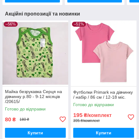
Акційні пропозиції та новинки
–56%
–51%
Майка безрукавка Серця на
Футболки Primark на дівчинку
дівчинку р.80 - 9-12 місяців
/ набір / 86 см / 12-18 міс.
/20615/
Готово до відправки
Готово до відправки
195
₴/комплект
80
₴
180 ₴
395 ₴/комплект
Купити
Купити