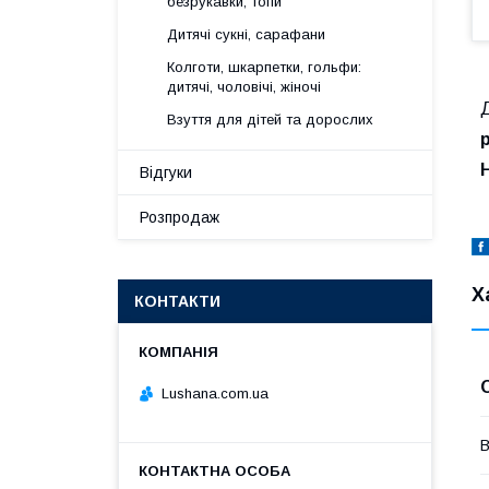
безрукавки, топи
Дитячі сукні, сарафани
Колготи, шкарпетки, гольфи:
дитячі, чоловічі, жіночі
Д
Взуття для дітей та дорослих
р
Відгуки
Розпродаж
Х
КОНТАКТИ
Lushana.com.ua
В