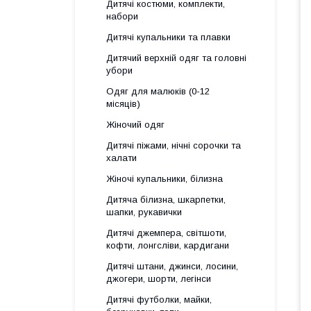
Дитячі костюми, комплекти,
набори
Дитячі купальники та плавки
Дитячий верхній одяг та головні
убори
Одяг для малюків (0-12
місяців)
Жіночий одяг
Дитячі піжами, нічні сорочки та
халати
Жіночі купальники, білизна
Дитяча білизна, шкарпетки,
шапки, рукавички
Дитячі джемпера, світшоти,
кофти, лонгсліви, кардигани
Дитячі штани, джинси, лосини,
джогери, шорти, легінси
Дитячі футболки, майки,