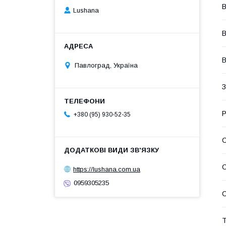
В
Lushana
В
В
Павлоград, Україна
З
Р
+380 (95) 930-52-35
https://lushana.com.ua
0959305235
С
Т