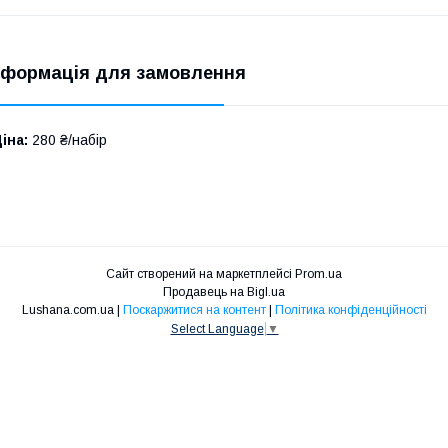
нформація для замовлення
іна:
280 ₴/набір
Сайт створений на маркетплейсі
Prom.ua
Продавець на Bigl.ua
Lushana.com.ua |
Поскаржитися на контент
|
Політика конфіденційності
Select Language
▼