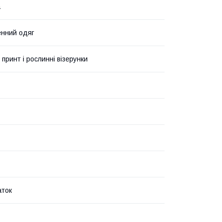
а
нний одяг
 принт і рослинні візерунки
аток