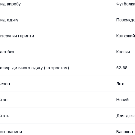
ид виробу
Футболк
ид одягу
Повсякде
ізерунки і принти
Квітковий
астібка
Кнопки
озмір дитячого одягу (за зростом)
62-68
Сезон
Літо
Стан
Новий
тать
Для дівч
ип тканини
Бавовна