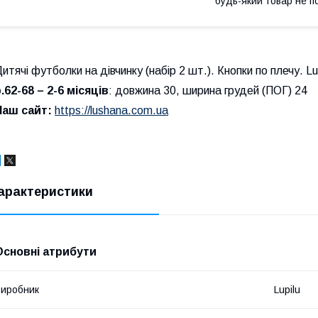
будь-який товар не п
итячі футболки на дівчинку (набір 2 шт.). Кнопки по плечу. Lu
.62-68 – 2-6 місяців
: довжина 30, ширина грудей (ПОГ) 24
Наш сайт:
https://lushana.com.ua
арактеристики
Основні атрибути
иробник
Lupilu