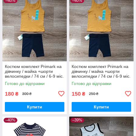
–40%
–40%
Костюм комплект Primark на
Костюм комплект Primark на
дівчинку / майка +шорти
дівчинку / майка +шорти
велосипедки / 74 см / 6-9 міс.
велосипедки / 74 см / 6-9 міс.
Готово до відправки
Готово до відправки
180
150
₴
₴
300 ₴
250 ₴
Купити
Купити
–40%
–39%