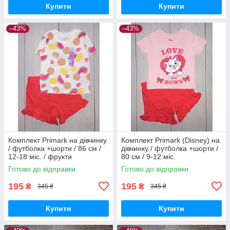
Купити
Купити
–43%
–43%
Комплект Primark на дівчинку
Комплект Primark (Disney) на
/ футболка +шорти / 86 см /
дівчинку / футболка +шорти /
12-18 міс. / фрукти
80 см / 9-12 міс.
Готово до відправки
Готово до відправки
195
195
₴
₴
345 ₴
345 ₴
Купити
Купити