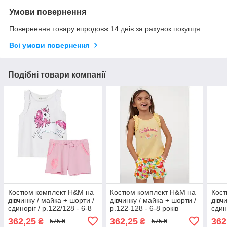
Умови повернення
Повернення товару впродовж 14 днів за рахунок покупця
Всі умови повернення
Подібні товари компанії
Костюм комплект H&M на
Костюм комплект H&M на
Кост
дівчинку / майка + шорти /
дівчинку / майка + шорти /
дівч
єдиноріг / р.122/128 - 6-8
р.122-128 - 6-8 років
єдин
років
рокі
362,25
362,25
362
₴
₴
575 ₴
575 ₴