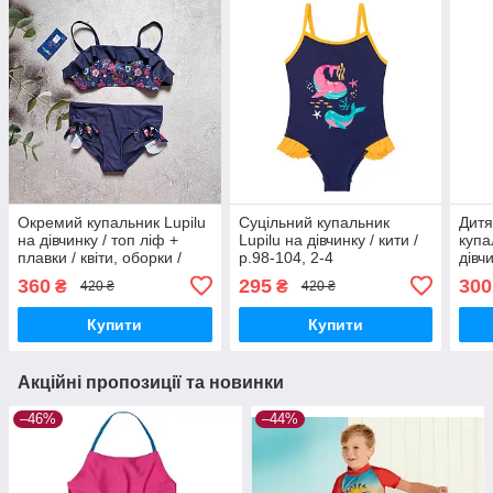
Окремий купальник Lupilu
Суцільний купальник
Дитя
на дівчинку / топ ліф +
Lupilu на дівчинку / кити /
купа
плавки / квіти, оборки /
р.98-104, 2-4
дівч
р.98-104, 2-4 роки
360
295
300
₴
₴
420 ₴
420 ₴
Купити
Купити
Акційні пропозиції та новинки
–46%
–44%