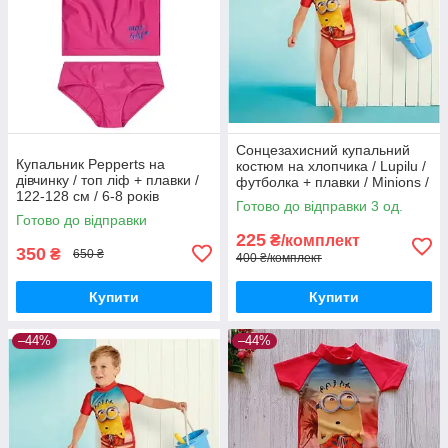
Сонцезахисний купальний
Купальник Pepperts на
костюм на хлопчика / Lupilu /
дівчинку / топ ліф + плавки /
футболка + плавки / Minions /
122-128 см / 6-8 років
р.74-80 – 6-12 місяців
Готово до відправки 3 од.
Готово до відправки
225
₴/комплект
350
₴
650 ₴
400 ₴/комплект
Купити
Купити
–44%
–44%