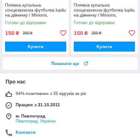
Пляжна купальна
Пляжна купальна
сонцезахисна футболка lupilu
сонцезахисна футболка lupilu
на дівчинку / Minions,
на дівчинку / Minions,
посіпаки / р.86-92, 12-24 міс.
посіпаки / р.74-80, 6-12 міс.
Готово до відправки
Готово до відправки
150
150
₴
₴
250 ₴
250 ₴
Купити
Купити
Показати ще
Про нас
94% позитивних з 35 відгуків за рік
Працює з 31.10.2011
м. Павлоград
Павлоград, Україна
Контакти