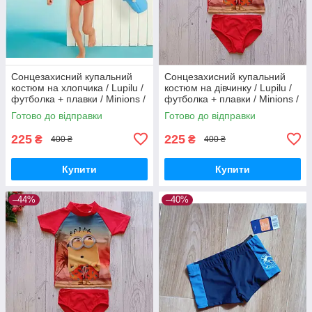
Сонцезахисний купальний
Сонцезахисний купальний
костюм на хлопчика / Lupilu /
костюм на дівчинку / Lupilu /
футболка + плавки / Minions /
футболка + плавки / Minions /
р.86-92, 12-24 місяців
р.86-92, 12-24 місяців
Готово до відправки
Готово до відправки
225
225
₴
₴
400 ₴
400 ₴
Купити
Купити
–44%
–40%