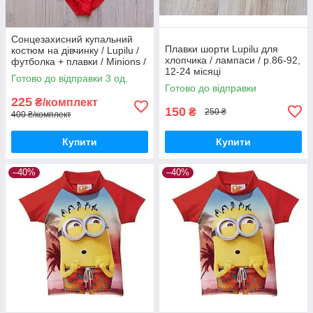
Сонцезахисний купальний
Плавки шорти Lupilu для
костюм на дівчинку / Lupilu /
хлопчика / лампаси / р.86-92,
футболка + плавки / Minions /
12-24 місяці
р.74-80 – 6-12 місяців
Готово до відправки 3 од.
Готово до відправки
225
₴/комплект
150
₴
250 ₴
400 ₴/комплект
Купити
Купити
–40%
–40%