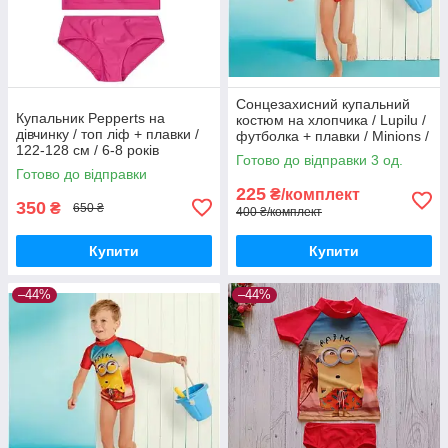
Сонцезахисний купальний
Купальник Pepperts на
костюм на хлопчика / Lupilu /
дівчинку / топ ліф + плавки /
футболка + плавки / Minions /
122-128 см / 6-8 років
р.74-80 – 6-12 місяців
Готово до відправки 3 од.
Готово до відправки
225
₴/комплект
350
₴
650 ₴
400 ₴/комплект
Купити
Купити
–44%
–44%