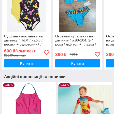
Суцільні купальники на
Окремий купальник на
Окре
дівчинку / H&M / набір /
дівчинку / р.98-104, 2-4
на д
песики + однотонний /
роки / ліф топ + плавки /
плав
р.98-104, 2-4 роки
My little Pony
р.98
600
₴/комплект
360
360
₴
450 ₴
800 ₴/комплект
Купити
Купити
Акційні пропозиції та новинки
–46%
–44%