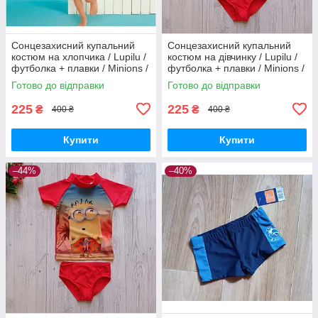
Сонцезахисний купальний
Сонцезахисний купальний
костюм на хлопчика / Lupilu /
костюм на дівчинку / Lupilu /
футболка + плавки / Minions /
футболка + плавки / Minions /
р.86-92, 12-24 місяців
р.86-92, 12-24 місяців
Готово до відправки
Готово до відправки
225
225
₴
₴
400 ₴
400 ₴
Купити
Купити
–44%
–40%