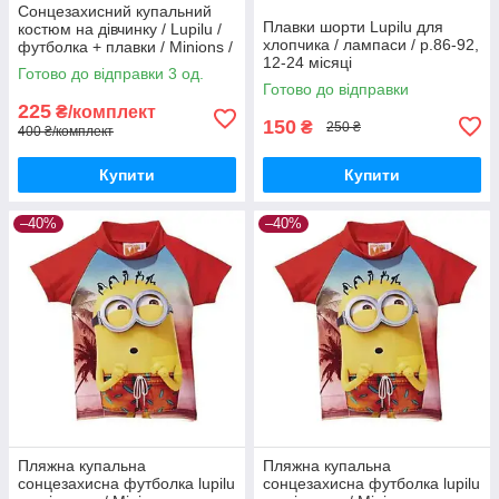
Сонцезахисний купальний
Плавки шорти Lupilu для
костюм на дівчинку / Lupilu /
хлопчика / лампаси / р.86-92,
футболка + плавки / Minions /
12-24 місяці
р.74-80 – 6-12 місяців
Готово до відправки 3 од.
Готово до відправки
225
₴/комплект
150
₴
250 ₴
400 ₴/комплект
Купити
Купити
–40%
–40%
Пляжна купальна
Пляжна купальна
сонцезахисна футболка lupilu
сонцезахисна футболка lupilu