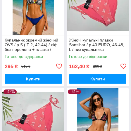
Купальник окремий жіночий
Жіночі купальні плавки
OVS / р.S (IT 2, 42-44) / ліф
Sansibar / р.40 EURO, 46-48,
без поролона + плавки /
L / низ купальника
смужки
Готово до відправки
Готово до відправки
295
162,40
₴
₴
515 ₴
280 ₴
Купити
Купити
–42%
–41%