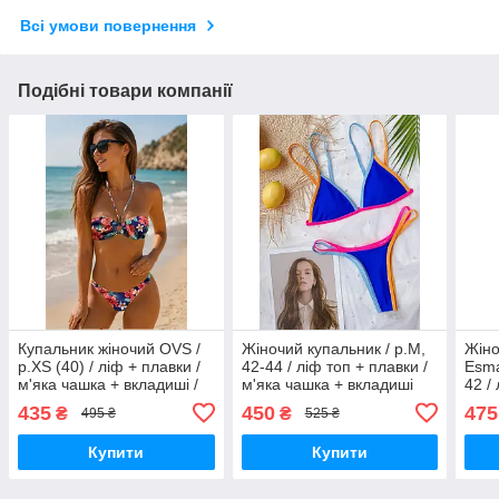
Всі умови повернення
Подібні товари компанії
Купальник жіночий OVS /
Жіночий купальник / р.M,
Жіно
р.XS (40) / ліф + плавки /
42-44 / ліф топ + плавки /
Esma
м'яка чашка + вкладиші /
м'яка чашка + вкладиші
42 /
синій / квіти
форм
435
450
475
₴
₴
495 ₴
525 ₴
сині
Купити
Купити