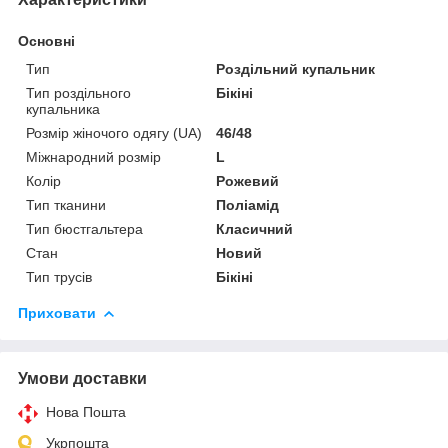
Основні
Тип
Роздільний купальник
Тип роздільного
Бікіні
купальника
Розмір жіночого одягу (UA)
46/48
Міжнародний розмір
L
Колір
Рожевий
Тип тканини
Поліамід
Тип бюстгальтера
Класичний
Стан
Новий
Тип трусів
Бікіні
Приховати
Умови доставки
Нова Пошта
Укрпошта