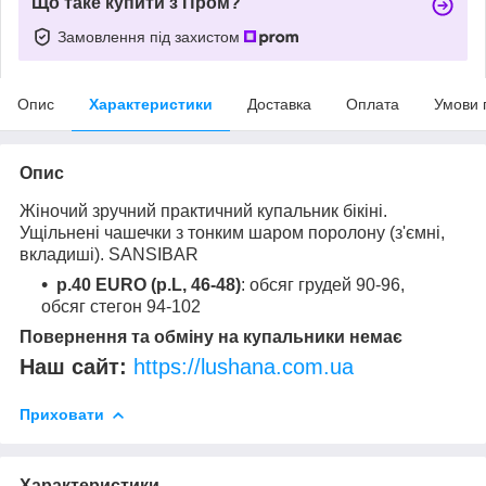
Що таке купити з Пром?
Замовлення під захистом
Опис
Характеристики
Доставка
Оплата
Умови 
Опис
Жіночий зручний практичний купальник бікіні.
Ущільнені чашечки з тонким шаром поролону (з'ємні,
вкладиші). SANSIBAR
р.40 EURO (р.L, 46-48)
: обсяг грудей 90-96,
обсяг стегон 94-102
Повернення та обміну на купальники немає
Наш сайт:
https://lushana.com.ua
Приховати
Характеристики