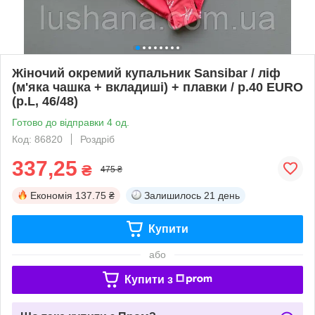
Жіночий окремий купальник Sansibar / ліф
(м'яка чашка + вкладиші) + плавки / р.40 EURO
(р.L, 46/48)
Готово до відправки 4 од.
Код: 86820
Роздріб
337,25
₴
475 ₴
Економія
137.75 ₴
Залишилось
21 день
Купити
або
Купити з