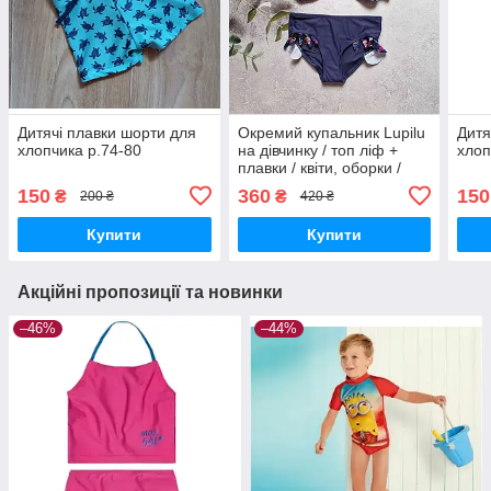
Дитячі плавки шорти для
Окремий купальник Lupilu
Дитя
хлопчика р.74-80
на дівчинку / топ ліф +
хлоп
плавки / квіти, оборки /
р.110-116, 4-6
150
360
150
₴
₴
200 ₴
420 ₴
Купити
Купити
Акційні пропозиції та новинки
–46%
–44%