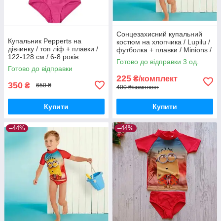
Сонцезахисний купальний
Купальник Pepperts на
костюм на хлопчика / Lupilu /
дівчинку / топ ліф + плавки /
футболка + плавки / Minions /
122-128 см / 6-8 років
р.74-80 – 6-12 місяців
Готово до відправки 3 од.
Готово до відправки
225
₴/комплект
350
₴
650 ₴
400 ₴/комплект
Купити
Купити
–44%
–44%