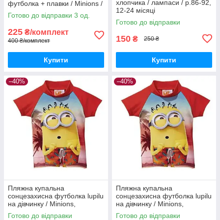
хлопчика / лампаси / р.86-92,
футболка + плавки / Minions /
12-24 місяці
р.74-80 – 6-12 місяців
Готово до відправки 3 од.
Готово до відправки
225
₴/комплект
150
₴
250 ₴
400 ₴/комплект
Купити
Купити
–40%
–40%
Пляжна купальна
Пляжна купальна
сонцезахисна футболка lupilu
сонцезахисна футболка lupilu
на дівчинку / Minions,
на дівчинку / Minions,
посіпаки / р.86-92, 12-24 міс.
посіпаки / р.74-80, 6-12 міс.
Готово до відправки
Готово до відправки