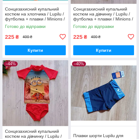
Сонцезахисний купальний
Сонцезахисний купальний
костюм на хлопчика / Lupilu /
костюм на дівчинку / Lupilu /
футболка + плавки / Minions /
футболка + плавки / Minions /
р.86-92, 12-24 місяців
р.86-92, 12-24 місяців
Готово до відправки
Готово до відправки
225
225
₴
₴
400 ₴
400 ₴
Купити
Купити
–44%
–40%
Сонцезахисний купальний
Плавки шорти Lupilu для
костюм на дівчинку / Lupilu /