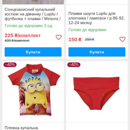
Сонцезахисний купальний
Плавки шорти Lupilu для
костюм на дівчинку / Lupilu /
хлопчика / лампаси / р.86-92,
футболка + плавки / Minions /
12-24 місяці
р.74-80 – 6-12 місяців
Готово до відправки 3 од.
Готово до відправки
225
₴/комплект
150
₴
250 ₴
400 ₴/комплект
Купити
Купити
–40%
–40%
Пляжна купальна