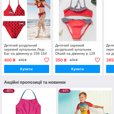
Дитячий роздільний
Дитячий окремий
Дитя
окремий купальник Леді
роздільний купальник
окре
Баг на дівчинку р.158-164
Okaidi на дівчинку р.128
на д
400
350
385
₴
₴
475 ₴
475 ₴
Купити
Купити
Акційні пропозиції та новинки
–46%
–44%