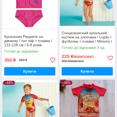
Сонцезахисний купальний
Купальник Pepperts на
костюм на хлопчика / Lupilu /
дівчинку / топ ліф + плавки /
футболка + плавки / Minions /
122-128 см / 6-8 років
р.74-80 – 6-12 місяців
Готово до відправки 3 од.
Готово до відправки
225
₴/комплект
350
₴
650 ₴
400 ₴/комплект
Купити
Купити
–44%
–44%