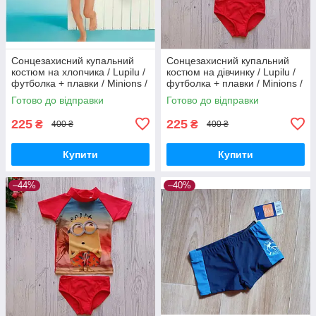
Сонцезахисний купальний
Сонцезахисний купальний
костюм на хлопчика / Lupilu /
костюм на дівчинку / Lupilu /
футболка + плавки / Minions /
футболка + плавки / Minions /
р.86-92, 12-24 місяців
р.86-92, 12-24 місяців
Готово до відправки
Готово до відправки
225
225
₴
₴
400 ₴
400 ₴
Купити
Купити
–44%
–40%