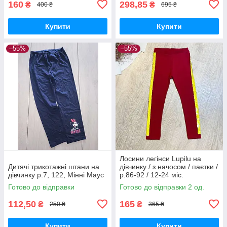
160
298,85
₴
₴
400 ₴
695 ₴
Купити
Купити
–55%
–55%
Лосини легінси Lupilu на
Дитячі трикотажні штани на
дівчинку / з начосом / паєтки /
дівчинку р.7, 122, Мінні Маус
р.86-92 / 12-24 міс.
Готово до відправки
Готово до відправки 2 од.
112,50
165
₴
₴
250 ₴
365 ₴
Купити
Купити