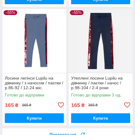
–55%
–55%
Лосини легінси Lupilu на
Утеплені лосини Lupilu на
дівчинку / з начосом / паєтки /
дівчинку / паєтки / начос /
р.86-92 / 12-24 міс.
р.98-104 / 2-4 роки
Готово до відправки
Готово до відправки 3 од.
165
165
₴
₴
365 ₴
365 ₴
Купити
Купити
Показати ще