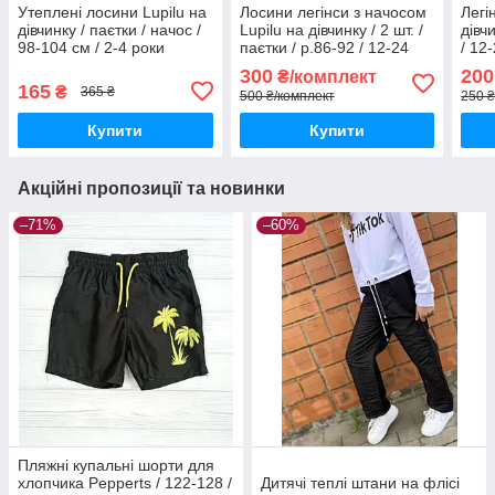
Утеплені лосини Lupilu на
Лосини легінси з начосом
Легі
дівчинку / паєтки / начос /
Lupilu на дівчинку / 2 шт. /
дівч
98-104 см / 2-4 роки
паєтки / р.86-92 / 12-24
/ 12-
міс.
300
200
₴/комплект
165
₴
365 ₴
500 ₴/комплект
250 ₴
Купити
Купити
Акційні пропозиції та новинки
–71%
–60%
Пляжні купальні шорти для
хлопчика Pepperts / 122-128 /
Дитячі теплі штани на флісі