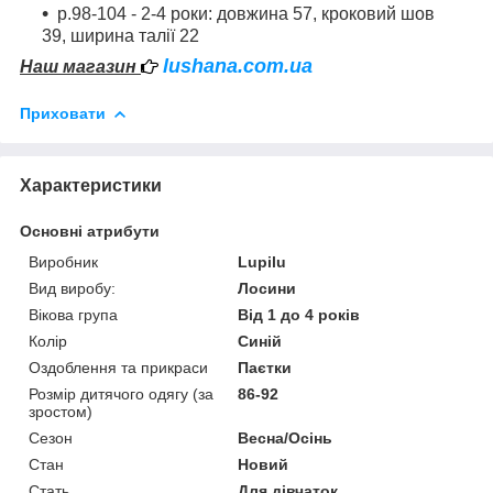
р.98-104 - 2-4 роки: довжина 57, кроковий шов
39, ширина талії 22
lushana.com.ua
Наш магазин
Приховати
Характеристики
Основні атрибути
Виробник
Lupilu
Вид виробу:
Лосини
Вікова група
Від 1 до 4 років
Колір
Синій
Оздоблення та прикраси
Паєтки
Розмір дитячого одягу (за
86-92
зростом)
Сезон
Весна/Осінь
Стан
Новий
Стать
Для дівчаток