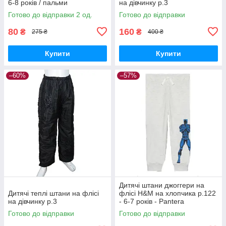
6-8 років / пальми
на дівчинку р.3
Готово до відправки 2 од.
Готово до відправки
80
160
₴
₴
275 ₴
400 ₴
Купити
Купити
–60%
–57%
Дитячі штани джоггери на
Дитячі теплі штани на флісі
флісі H&M на хлопчика р.122
на дівчинку р.3
- 6-7 років - Pantera
Готово до відправки
Готово до відправки