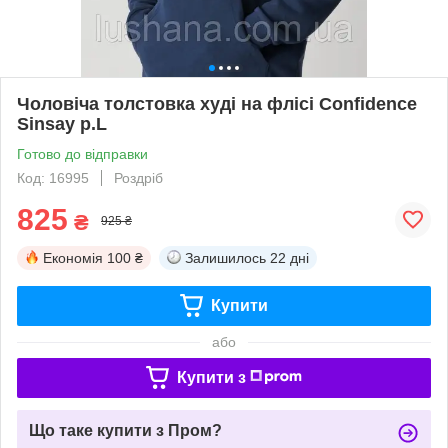
Чоловіча толстовка худі на флісі Confidence
Sinsay р.L
Готово до відправки
Код: 16995
Роздріб
825
₴
925 ₴
Економія
100 ₴
Залишилось
22 дні
Купити
або
Купити з
Що таке купити з Пром?