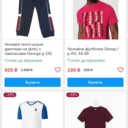
Чоловічі теплі штани
джоггери на флісі з
Чоловіча футболка Sinsay /
лампасами George р.2XL
р.XS, 44-46
Готово до відправки
Готово до відправки
925
195
₴
₴
1 400 ₴
295 ₴
Купити
Купити
–33%
–33%