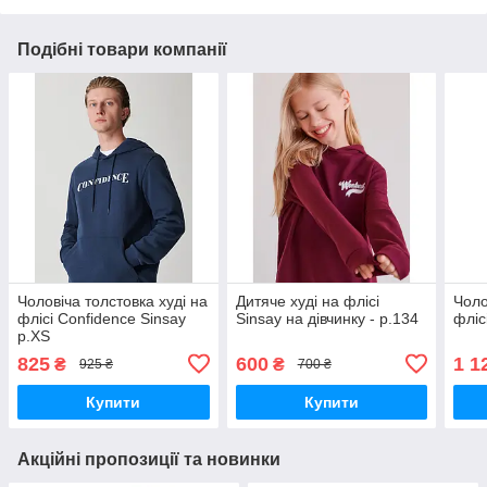
Подібні товари компанії
Чоловіча толстовка худі на
Дитяче худі на флісі
Чоло
флісі Confidence Sinsay
Sinsay на дівчинку - р.134
фліс
р.XS
825
600
1 1
₴
₴
925 ₴
700 ₴
Купити
Купити
Акційні пропозиції та новинки