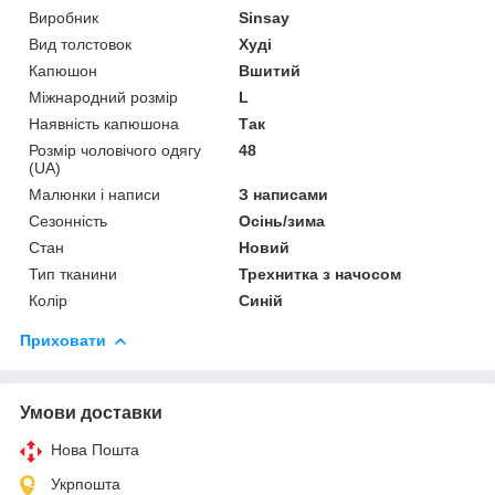
Виробник
Sinsay
Вид толстовок
Худі
Капюшон
Вшитий
Міжнародний розмір
L
Наявність капюшона
Так
Розмір чоловічого одягу
48
(UA)
Малюнки і написи
З написами
Сезонність
Осінь/зима
Стан
Новий
Тип тканини
Трехнитка з начосом
Колір
Синій
Приховати
Умови доставки
Нова Пошта
Укрпошта