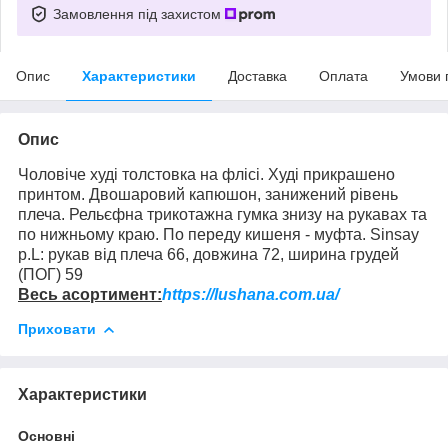
Замовлення під захистом
Опис
Характеристики
Доставка
Оплата
Умови 
Опис
Чоловіче худі толстовка на флісі. Худі прикрашено
принтом. Двошаровий капюшон, занижений рівень
плеча. Рельєфна трикотажна гумка знизу на рукавах та
по нижньому краю. По переду кишеня - муфта. Sinsay
р.L: рукав від плеча 66, довжина 72,
ширина грудей
(ПОГ)
59
Весь асортимент:
https://lushana.com.ua/
Приховати
Характеристики
Основні