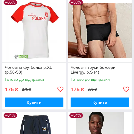
–36%
–36%
Чоловіча футболка р.XL
Чоловічі труси боксери
(р.56-58)
Livergy, р.S (4)
Готово до відправки
Готово до відправки
175
175
₴
₴
275 ₴
275 ₴
Купити
Купити
–34%
–34%