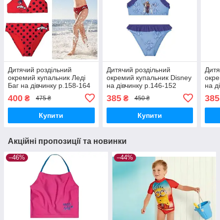
Дитячий роздільний
Дитячий роздільний
Дитя
окремий купальник Леді
окремий купальник Disney
окре
Баг на дівчинку р.158-164
на дівчинку р.146-152
на д
400
385
385
₴
₴
475 ₴
450 ₴
Купити
Купити
Акційні пропозиції та новинки
–46%
–44%