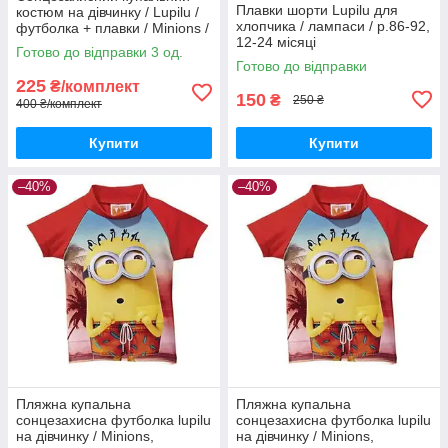
Плавки шорти Lupilu для
костюм на дівчинку / Lupilu /
хлопчика / лампаси / р.86-92,
футболка + плавки / Minions /
12-24 місяці
р.74-80 – 6-12 місяців
Готово до відправки 3 од.
Готово до відправки
225
₴/комплект
150
₴
250 ₴
400 ₴/комплект
Купити
Купити
–40%
–40%
Пляжна купальна
Пляжна купальна
сонцезахисна футболка lupilu
сонцезахисна футболка lupilu
на дівчинку / Minions,
на дівчинку / Minions,