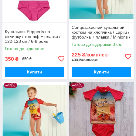
Сонцезахисний купальний
Купальник Pepperts на
костюм на хлопчика / Lupilu /
дівчинку / топ ліф + плавки /
футболка + плавки / Minions /
122-128 см / 6-8 років
р.74-80 – 6-12 місяців
Готово до відправки 3 од.
Готово до відправки
225
₴/комплект
350
₴
650 ₴
400 ₴/комплект
Купити
Купити
–44%
–44%