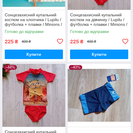
Сонцезахисний купальний
Сонцезахисний купальний
костюм на хлопчика / Lupilu /
костюм на дівчинку / Lupilu /
футболка + плавки / Minions /
футболка + плавки / Minions /
р.86-92, 12-24 місяців
р.86-92, 12-24 місяців
Готово до відправки
Готово до відправки
225
225
₴
₴
400 ₴
400 ₴
Купити
Купити
–44%
–40%
Сонцезахисний купальний