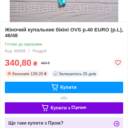
Жіночий купальник бікіні OVS р.40 EURO (р.L),
46/48
Готово до відправки
Код: 60008
Роздріб
340,80
₴
480 ₴
Економія
139.20 ₴
Залишилось
25 днів
Купити
або
Купити з
Що таке купити з Пром?