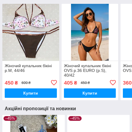
Жіночий купальник бікіні
Жіночий купальник бікіні
Жіно
р.M, 44/46
OVS р.36 EURO (р.S),
OVS 
40/42
450
405
360
₴
₴
600 ₴
450 ₴
Купити
Купити
Акційні пропозиції та новинки
–45%
–45%