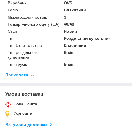
Виробник
OVS
Колір
Блакитний
Міжнародний розмір
S
Розмір жіночого одягу (UA)
46/48
Стан
Новий
Тип
Роздільний купальник
Тип бюстгальтера
Класичний
Тип роздільного
Бікіні
купальника
Тип трусів
Бікіні
Приховати
Умови доставки
Нова Пошта
Укрпошта
Всі умови доставки