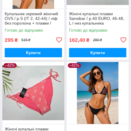
Купальник окремий жіночий
Жіночі купальні плавки
OVS / р.S (IT 2, 42-44) / ліф
Sansibar / р.40 EURO, 46-48,
без поролона + плавки /
L / низ купальника
смужки
Готово до відправки
Готово до відправки
295
162,40
₴
₴
515 ₴
280 ₴
Купити
Купити
–42%
–41%
Жіночі купальні плавки