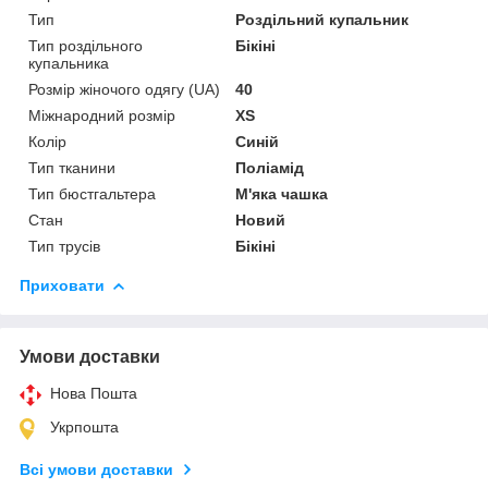
Тип
Роздільний купальник
Тип роздільного
Бікіні
купальника
Розмір жіночого одягу (UA)
40
Міжнародний розмір
XS
Колір
Синій
Тип тканини
Поліамід
Тип бюстгальтера
М'яка чашка
Стан
Новий
Тип трусів
Бікіні
Приховати
Умови доставки
Нова Пошта
Укрпошта
Всі умови доставки