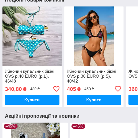
Жіночий купальник бікіні
Жіночий купальник бікіні
Жіно
OVS р.40 EURO (р.L),
OVS р.36 EURO (р.S),
OVS 
46/48
40/42
340,80
405
360
₴
₴
480 ₴
450 ₴
Купити
Купити
Акційні пропозиції та новинки
–45%
–45%