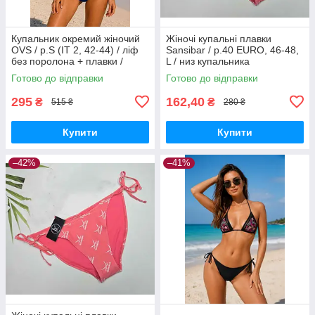
Купальник окремий жіночий
Жіночі купальні плавки
OVS / р.S (IT 2, 42-44) / ліф
Sansibar / р.40 EURO, 46-48,
без поролона + плавки /
L / низ купальника
смужки
Готово до відправки
Готово до відправки
295
162,40
₴
₴
515 ₴
280 ₴
Купити
Купити
–42%
–41%