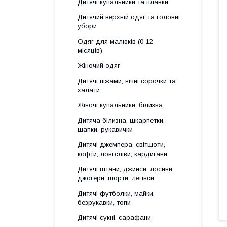
Дитячі купальники та плавки
Дитячий верхній одяг та головні
убори
Одяг для малюків (0-12
місяців)
Жіночий одяг
Дитячі піжами, нічні сорочки та
халати
Жіночі купальники, білизна
Дитяча білизна, шкарпетки,
шапки, рукавички
Дитячі джемпера, світшоти,
кофти, лонгсліви, кардигани
Дитячі штани, джинси, лосини,
джогери, шорти, легінси
Дитячі футболки, майки,
безрукавки, топи
Дитячі сукні, сарафани