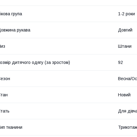
ікова група
1-2 роки
овжина рукава
Довгий
Низ
Штани
озмір дитячого одягу (за зростом)
92
Сезон
Весна/Ос
Стан
Новий
тать
Для дівч
ип тканини
Трикота