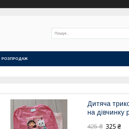
РОЗПРОДАЖ
Дитяча трик
на дівчинку 
325 ₴
425 ₴