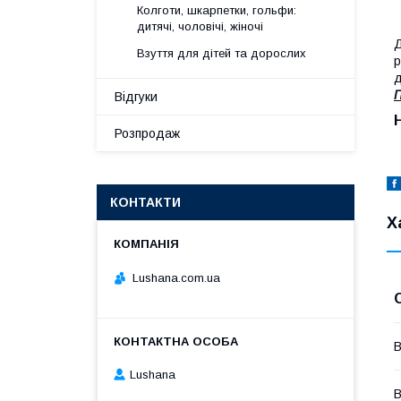
Колготи, шкарпетки, гольфи:
дитячі, чоловічі, жіночі
Д
Взуття для дітей та дорослих
р
д
П
Відгуки
Розпродаж
КОНТАКТИ
Х
Lushana.com.ua
В
Lushana
В