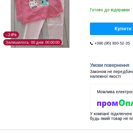
Готово до відправки
Купити
–24%
Залишилось
0
0
днів
0
0
0
0
0
0
+380 (95) 930-52-35
Законом не передбач
належної якості
У компанії підключені
будь-який товар не п