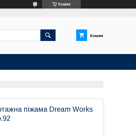
Кошик
Кошик
отажна піжама Dream Works
р.92