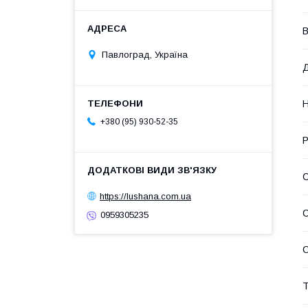
В
Павлоград, Україна
Д
+380 (95) 930-52-35
Р
https://lushana.com.ua
0959305235
С
Т