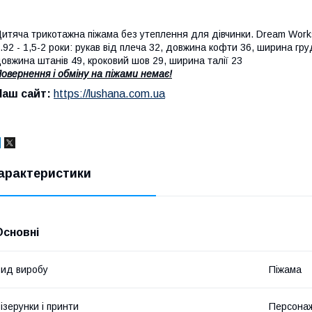
итяча трикотажна піжама без утеплення для дівчинки. Dream Work
.92 - 1,5-2 роки: рукав від плеча 32, довжина кофти 36, ширина гру
овжина штанів 49, кроковий шов 29, ширина талії 23
овернення і обміну на піжами немає!
Наш сайт:
https://lushana.com.ua
арактеристики
Основні
ид виробу
Піжама
ізерунки і принти
Персонаж