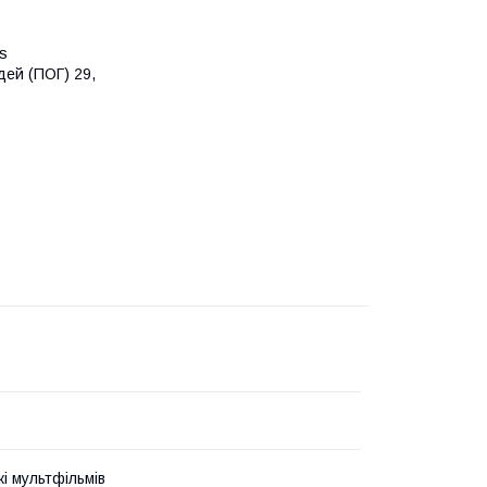
s
дей (ПОГ) 29,
і мультфільмів