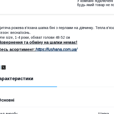
У компанії підключені
будь-який товар не п
итяча рожева в'язана шапка біні з перлами на дівчинку. Тепла в'яз
езон: весна/осінь.
ne size, 1-4 роки, обхват голови 48-52 см
Повернення та обміну на шапки немає!
Весь асортимент:
https://lushana.com.ua/
арактеристики
Основні
ид виробу
Шапка