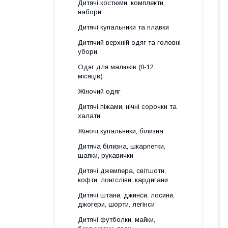
Дитячі костюми, комплекти,
набори
Дитячі купальники та плавки
Дитячий верхній одяг та головні
убори
Одяг для малюків (0-12
місяців)
Жіночий одяг
Дитячі піжами, нічні сорочки та
халати
Жіночі купальники, білизна
Дитяча білизна, шкарпетки,
шапки, рукавички
Дитячі джемпера, світшоти,
кофти, лонгсліви, кардигани
Дитячі штани, джинси, лосини,
джогери, шорти, легінси
Дитячі футболки, майки,