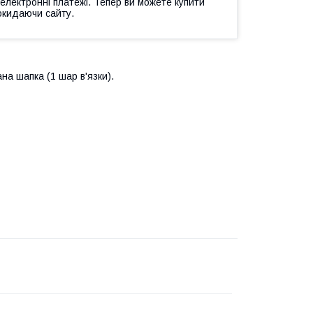
 електронні платежі. Тепер ви можете купити
окидаючи сайту.
ана шапка (1 шар в'язки).