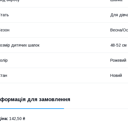
тать
Для дівч
Сезон
Весна/Ос
озмір дитячих шапок
48-52 см
олір
Рожевий
Стан
Новий
нформація для замовлення
іна:
142,50 ₴