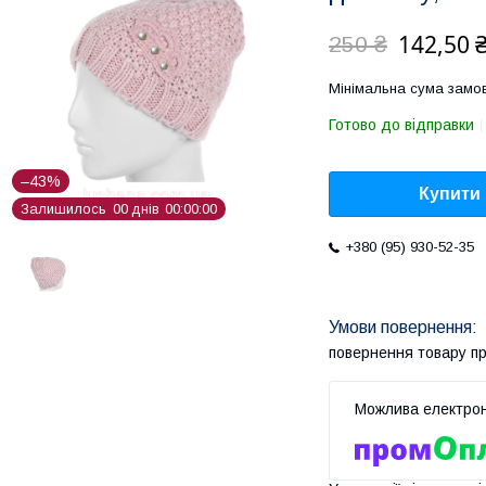
142,50 
250 ₴
Мінімальна сума замов
Готово до відправки
–43%
Купити
Залишилось
0
0
днів
0
0
0
0
0
0
+380 (95) 930-52-35
повернення товару п