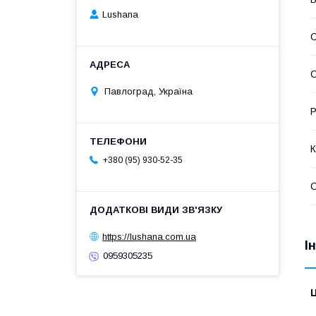
Lushana
С
Павлоград, Україна
Р
К
+380 (95) 930-52-35
https://lushana.com.ua
І
0959305235
Ц