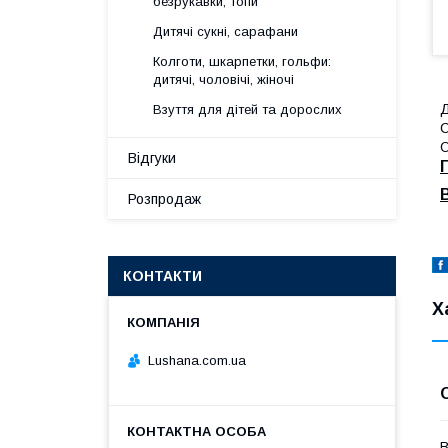
безрукавки, топи
Дитячі сукні, сарафани
Колготи, шкарпетки, гольфи:
дитячі, чоловічі, жіночі
Д
Взуття для дітей та дорослих
С
O
Відгуки
Розпродаж
КОНТАКТИ
Х
Lushana.com.ua
В