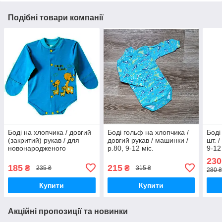
Подібні товари компанії
Боді на хлопчика / довгий
Боді гольф на хлопчика /
Боді
(закритий) рукав / для
довгий рукав / машинки /
шт. /
новонародженого
р.80, 9-12 міс.
9-12
немовля / р.56, 0,1 міс.
230
185
215
₴
₴
235 ₴
315 ₴
280 ₴
Купити
Купити
Акційні пропозиції та новинки