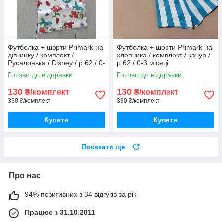
Футболка + шорти Primark на
Футболка + шорти Primark на
дівчинку / комплект /
хлопчика / комплект / качур /
Русалонька / Disney / р.62 / 0-
р.62 / 0-3 місяці
3 місяці / більшомір
Готово до відправки
Готово до відправки
130
130
₴/комплект
₴/комплект
330 ₴/комплект
330 ₴/комплект
Купити
Купити
Показати ще
Про нас
94% позитивних з 34 відгуків за рік
Працює з 31.10.2011