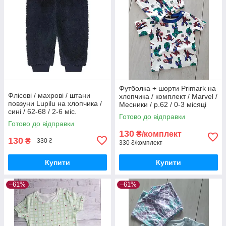
Футболка + шорти Primark на
Флісові / махрові / штани
хлопчика / комплект / Marvel /
повзуни Lupilu на хлопчика /
Месники / р.62 / 0-3 місяці
сині / 62-68 / 2-6 міс.
(більшомір)
Готово до відправки
Готово до відправки
130
₴/комплект
130
₴
330 ₴
330 ₴/комплект
Купити
Купити
–61%
–61%