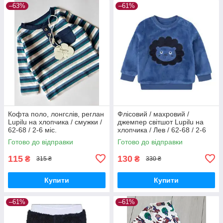
–63%
–61%
Кофта поло, лонгслів, реглан
Флісовий / махровий /
Lupilu на хлопчика / смужки /
джемпер світшот Lupilu на
62-68 / 2-6 міс.
хлопчика / Лев / 62-68 / 2-6
міс.
Готово до відправки
Готово до відправки
115
130
₴
₴
315 ₴
330 ₴
Купити
Купити
–61%
–61%