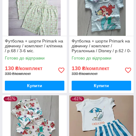
Футболка + шорти Primark на
Футболка + шорти Primark на
дівчинку / комплект / клітинка
дівчинку / комплект /
/ р.68 / 3-6 міс.
Русалонька / Disney / р.62 / 0-
3 місяці / більшомір
Готово до відправки
Готово до відправки
130
130
₴/комплект
₴/комплект
330 ₴/комплект
330 ₴/комплект
Купити
Купити
–61%
–61%