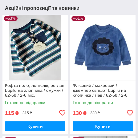
Акційні пропозиції та новинки
–63%
–61%
Кофта поло, лонгслів, реглан
Флісовий / махровий /
Lupilu на хлопчика / смужки /
джемпер світшот Lupilu на
62-68 / 2-6 міс.
хлопчика / Лев / 62-68 / 2-6
міс.
Готово до відправки
Готово до відправки
115
130
₴
₴
315 ₴
330 ₴
Купити
Купити