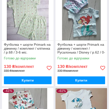
Футболка + шорти Primark на
Футболка + шорти Primark на
дівчинку / комплект / клітинка
дівчинку / комплект /
/ р.68 / 3-6 міс.
Русалонька / Disney / р.62 / 0-
3 місяці / більшомір
Готово до відправки
Готово до відправки
130
130
₴/комплект
₴/комплект
330 ₴/комплект
330 ₴/комплект
Купити
Купити
–61%
–61%