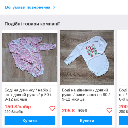
Всі умови повернення
Подібні товари компанії
Боді на дівчинку / набір 2
Боді на дівчинку / довгий
Боді
шт. / довгий рукав / р.80 /
рукав / вишиванка / р.80 /
шт. /
9-12 місяців
9-12 місяців
6-9 
150
200
₴/набір
205
₴
305 ₴
250 ₴/набір
250 ₴
Купити
Купити