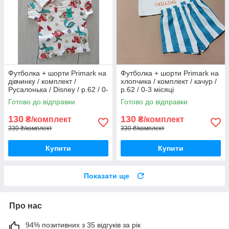
Футболка + шорти Primark на
Футболка + шорти Primark на
дівчинку / комплект /
хлопчика / комплект / качур /
Русалонька / Disney / р.62 / 0-
р.62 / 0-3 місяці
3 місяці / більшомір
Готово до відправки
Готово до відправки
130
130
₴/комплект
₴/комплект
330 ₴/комплект
330 ₴/комплект
Купити
Купити
Показати ще
Про нас
94% позитивних з 35 відгуків за рік