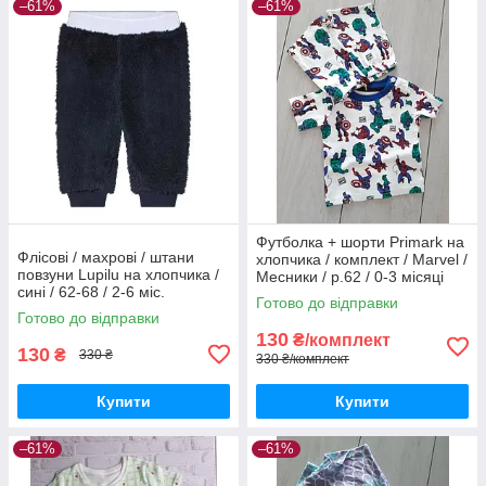
–61%
–61%
Футболка + шорти Primark на
Флісові / махрові / штани
хлопчика / комплект / Marvel /
повзуни Lupilu на хлопчика /
Месники / р.62 / 0-3 місяці
сині / 62-68 / 2-6 міс.
(більшомір)
Готово до відправки
Готово до відправки
130
₴/комплект
130
₴
330 ₴
330 ₴/комплект
Купити
Купити
–61%
–61%