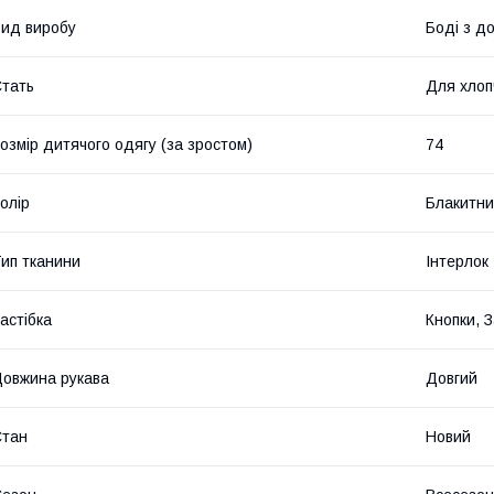
ид виробу
Боді з д
тать
Для хлоп
озмір дитячого одягу (за зростом)
74
олір
Блакитн
ип тканини
Інтерлок
астібка
Кнопки, 
овжина рукава
Довгий
Стан
Новий