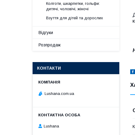
Колготи, шкарпетки, гольфи:
дитячі, чоловічі, жіночі
Д
Взуття для дітей та дорослих
к
Відгуки
Розпродаж
КОНТАКТИ
Х
Lushana.com.ua
Lushana
К