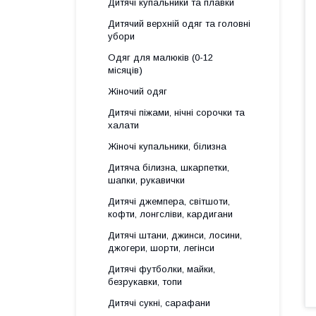
Дитячі купальники та плавки
Дитячий верхній одяг та головні
убори
Одяг для малюків (0-12
місяців)
Жіночий одяг
Дитячі піжами, нічні сорочки та
халати
Жіночі купальники, білизна
Дитяча білизна, шкарпетки,
шапки, рукавички
Дитячі джемпера, світшоти,
кофти, лонгсліви, кардигани
Дитячі штани, джинси, лосини,
джогери, шорти, легінси
Дитячі футболки, майки,
безрукавки, топи
Дитячі сукні, сарафани