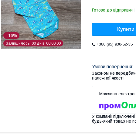
Готово до відправки
Купити
–16%
Залишилось
0
0
днів
0
0
0
0
0
0
+380 (95) 930-52-35
Законом не передбач
належної якості
У компанії підключені
будь-який товар не п