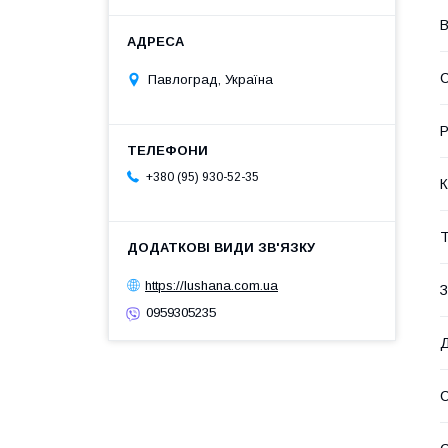
В
С
Павлоград, Україна
Р
+380 (95) 930-52-35
К
Т
https://lushana.com.ua
З
0959305235
Д