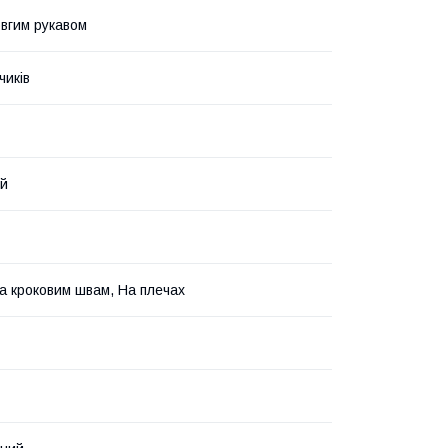
овгим рукавом
чиків
ий
За кроковим швам, На плечах