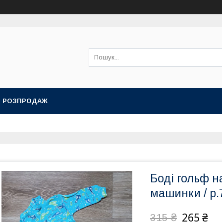
РОЗПРОДАЖ
Боді гольф н
машинки / р.7
265 ₴
315 ₴