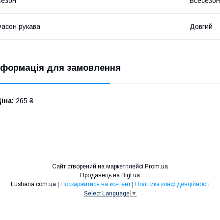
Сезон
Всесезо
асон рукава
Довгий
нформація для замовлення
іна:
265 ₴
Сайт створений на маркетплейсі
Prom.ua
Продавець на Bigl.ua
Lushana.com.ua |
Поскаржитися на контент
|
Політика конфіденційності
Select Language
▼