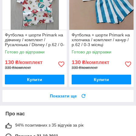
Футболка + шорти Primark на
Футболка + шорти Primark на
дівчинку / комплект /
хлопчика / комплект / качур /
Русалонька / Disney / р.62 / 0-
р.62 / 0-3 місяці
3 місяці / більшомір
Готово до відправки
Готово до відправки
130
130
₴/комплект
₴/комплект
330 ₴/комплект
330 ₴/комплект
Купити
Купити
Показати ще
Про нас
94% позитивних з 35 відгуків за рік
Працює з 31.10.2011