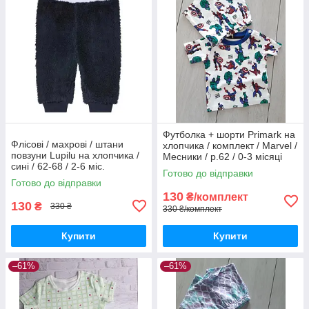
Футболка + шорти Primark на
Флісові / махрові / штани
хлопчика / комплект / Marvel /
повзуни Lupilu на хлопчика /
Месники / р.62 / 0-3 місяці
сині / 62-68 / 2-6 міс.
(більшомір)
Готово до відправки
Готово до відправки
130
₴/комплект
130
₴
330 ₴
330 ₴/комплект
Купити
Купити
–61%
–61%