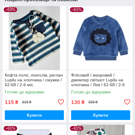
–63%
–61%
Кофта поло, лонгслів, реглан
Флісовий / махровий /
Lupilu на хлопчика / смужки /
джемпер світшот Lupilu на
62-68 / 2-6 міс.
хлопчика / Лев / 62-68 / 2-6
міс.
Готово до відправки
Готово до відправки
115
130
₴
₴
315 ₴
330 ₴
Купити
Купити
–61%
–61%