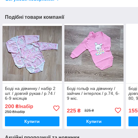
Подібні товари компанії
Боді на дівчинку / набір 2
Боді гольф на дівчинку /
Боді
шт. / довгий рукав / р.74 /
зайчик / інтерлок / р.74, 6-
довги
6-9 місяців
9 міс.
80, 
200
₴/набір
225
155
₴
325 ₴
250 ₴/набір
Купити
Купити
Акційні пропозиції та новинки