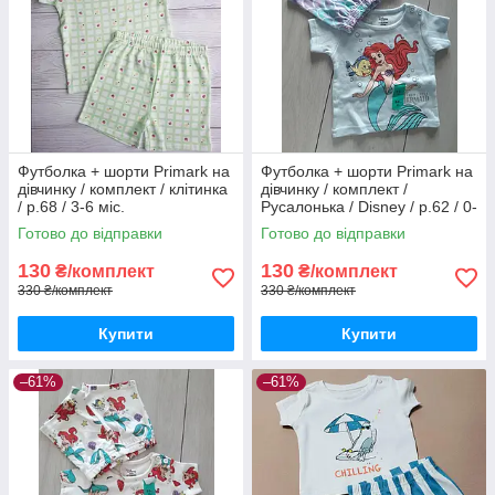
Футболка + шорти Primark на
Футболка + шорти Primark на
дівчинку / комплект / клітинка
дівчинку / комплект /
/ р.68 / 3-6 міс.
Русалонька / Disney / р.62 / 0-
3 місяці / більшомір
Готово до відправки
Готово до відправки
130
130
₴/комплект
₴/комплект
330 ₴/комплект
330 ₴/комплект
Купити
Купити
–61%
–61%