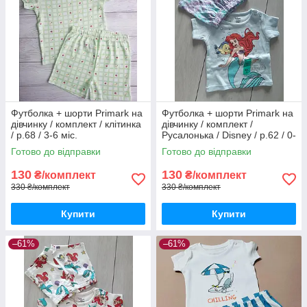
Футболка + шорти Primark на
Футболка + шорти Primark на
дівчинку / комплект / клітинка
дівчинку / комплект /
/ р.68 / 3-6 міс.
Русалонька / Disney / р.62 / 0-
3 місяці / більшомір
Готово до відправки
Готово до відправки
130
130
₴/комплект
₴/комплект
330 ₴/комплект
330 ₴/комплект
Купити
Купити
–61%
–61%