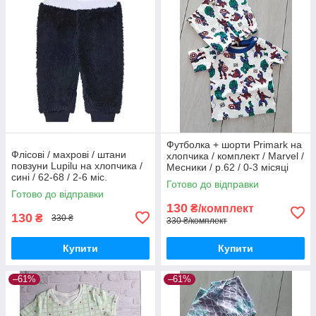
Футболка + шорти Primark на
Флісові / махрові / штани
хлопчика / комплект / Marvel /
повзуни Lupilu на хлопчика /
Месники / р.62 / 0-3 місяці
сині / 62-68 / 2-6 міс.
(більшомір)
Готово до відправки
Готово до відправки
130
₴/комплект
130
₴
330 ₴
330 ₴/комплект
Купити
Купити
–61%
–61%