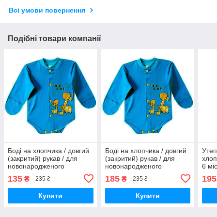
Всі умови повернення
Подібні товари компанії
Боді на хлопчика / довгий
Боді на хлопчика / довгий
Утеп
(закритий) рукав / для
(закритий) рукав / для
хлоп
новонародженого
новонародженого
6 міс
немовля / р.56, 0,1 міс.
немовля / р.56, 0,1 міс.
135
185
195
₴
₴
235 ₴
235 ₴
Купити
Купити