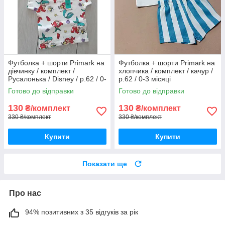
Футболка + шорти Primark на
Футболка + шорти Primark на
дівчинку / комплект /
хлопчика / комплект / качур /
Русалонька / Disney / р.62 / 0-
р.62 / 0-3 місяці
3 місяці / більшомір
Готово до відправки
Готово до відправки
130
130
₴/комплект
₴/комплект
330 ₴/комплект
330 ₴/комплект
Купити
Купити
Показати ще
Про нас
94% позитивних з 35 відгуків за рік