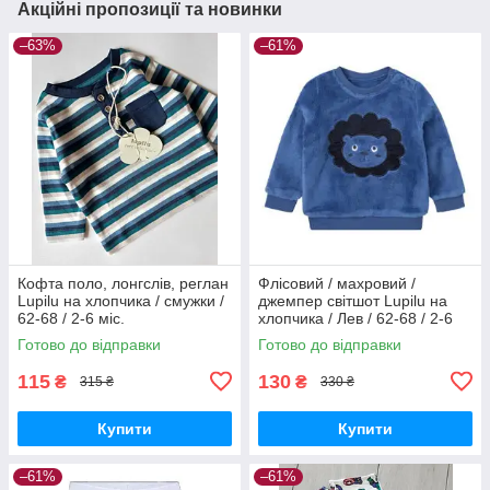
Акційні пропозиції та новинки
–63%
–61%
Кофта поло, лонгслів, реглан
Флісовий / махровий /
Lupilu на хлопчика / смужки /
джемпер світшот Lupilu на
62-68 / 2-6 міс.
хлопчика / Лев / 62-68 / 2-6
міс.
Готово до відправки
Готово до відправки
115
130
₴
₴
315 ₴
330 ₴
Купити
Купити
–61%
–61%