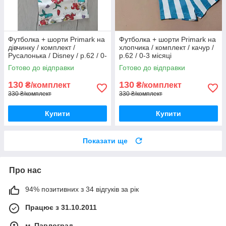
Футболка + шорти Primark на
Футболка + шорти Primark на
дівчинку / комплект /
хлопчика / комплект / качур /
Русалонька / Disney / р.62 / 0-
р.62 / 0-3 місяці
3 місяці / більшомір
Готово до відправки
Готово до відправки
130
130
₴/комплект
₴/комплект
330 ₴/комплект
330 ₴/комплект
Купити
Купити
Показати ще
Про нас
94% позитивних з 34 відгуків за рік
Працює з 31.10.2011
м. Павлоград