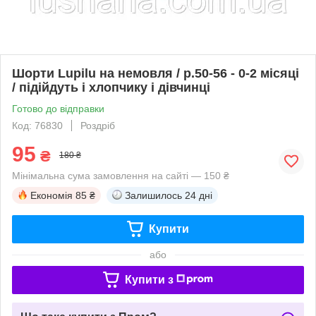
Шорти Lupilu на немовля / р.50-56 - 0-2 місяці
/ підійдуть і хлопчику і дівчинці
Готово до відправки
Код: 76830
Роздріб
95
₴
180 ₴
Мінімальна сума замовлення на сайті — 150 ₴
Економія
85 ₴
Залишилось
24 дні
Купити
або
Купити з