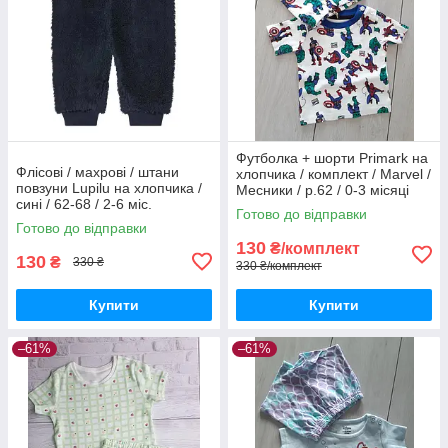
Футболка + шорти Primark на
Флісові / махрові / штани
хлопчика / комплект / Marvel /
повзуни Lupilu на хлопчика /
Месники / р.62 / 0-3 місяці
сині / 62-68 / 2-6 міс.
(більшомір)
Готово до відправки
Готово до відправки
130
₴/комплект
130
₴
330 ₴
330 ₴/комплект
Купити
Купити
–61%
–61%