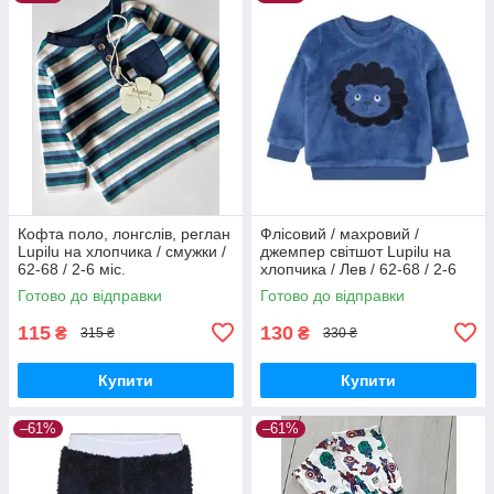
Кофта поло, лонгслів, реглан
Флісовий / махровий /
Lupilu на хлопчика / смужки /
джемпер світшот Lupilu на
62-68 / 2-6 міс.
хлопчика / Лев / 62-68 / 2-6
міс.
Готово до відправки
Готово до відправки
115
130
₴
₴
315 ₴
330 ₴
Купити
Купити
–61%
–61%