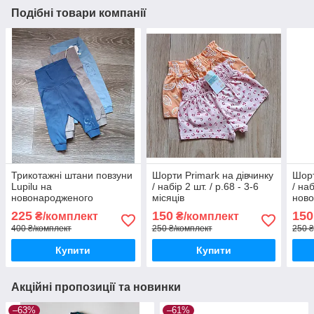
Подібні товари компанії
Трикотажні штани повзуни
Шорти Primark на дівчинку
Шорт
Lupilu на
/ набір 2 шт. / р.68 - 3-6
/ наб
новонародженого
місяців
ново
хлопчика / набір / 50-56 /
0-3 
225
150
150
₴/комплект
₴/комплект
0-2 міс.
400 ₴/комплект
250 ₴/комплект
250 ₴
Купити
Купити
Акційні пропозиції та новинки
–63%
–61%