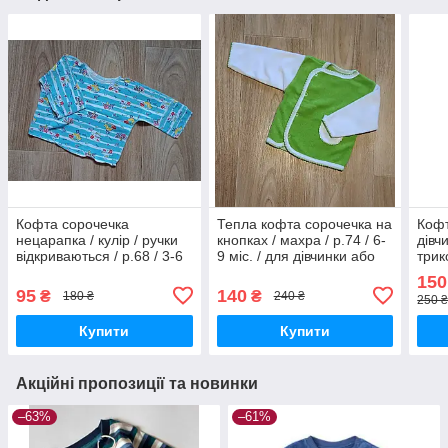
Кофта сорочечка
Тепла кофта сорочечка на
Кофт
нецарапка / кулір / ручки
кнопках / махра / р.74 / 6-
дівчи
відкриваються / р.68 / 3-6
9 міс. / для дівчинки або
трик
міс. / на хлопчика
хлопчика
150
95
140
₴
₴
180 ₴
240 ₴
250 ₴
Купити
Купити
Акційні пропозиції та новинки
–63%
–61%