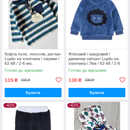
Кофта поло, лонгслів, реглан
Флісовий / махровий /
Lupilu на хлопчика / смужки /
джемпер світшот Lupilu на
62-68 / 2-6 міс.
хлопчика / Лев / 62-68 / 2-6
міс.
Готово до відправки
Готово до відправки
115
130
₴
₴
315 ₴
330 ₴
Купити
Купити
–61%
–61%