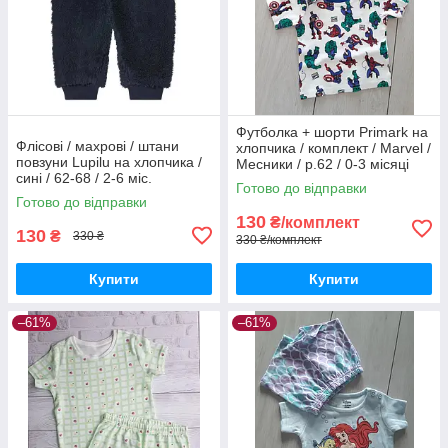
Футболка + шорти Primark на
Флісові / махрові / штани
хлопчика / комплект / Marvel /
повзуни Lupilu на хлопчика /
Месники / р.62 / 0-3 місяці
сині / 62-68 / 2-6 міс.
(більшомір)
Готово до відправки
Готово до відправки
130
₴/комплект
130
₴
330 ₴
330 ₴/комплект
Купити
Купити
–61%
–61%