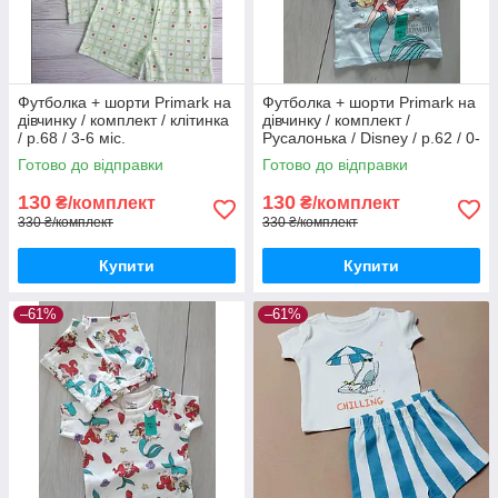
Футболка + шорти Primark на
Футболка + шорти Primark на
дівчинку / комплект / клітинка
дівчинку / комплект /
/ р.68 / 3-6 міс.
Русалонька / Disney / р.62 / 0-
3 місяці / більшомір
Готово до відправки
Готово до відправки
130
130
₴/комплект
₴/комплект
330 ₴/комплект
330 ₴/комплект
Купити
Купити
–61%
–61%