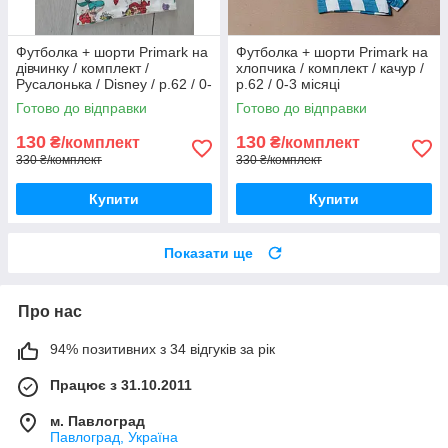
Футболка + шорти Primark на
Футболка + шорти Primark на
дівчинку / комплект /
хлопчика / комплект / качур /
Русалонька / Disney / р.62 / 0-
р.62 / 0-3 місяці
3 місяці / більшомір
Готово до відправки
Готово до відправки
130
130
₴/комплект
₴/комплект
330 ₴/комплект
330 ₴/комплект
Купити
Купити
Показати ще
Про нас
94% позитивних з 34 відгуків за рік
Працює з 31.10.2011
м. Павлоград
Павлоград, Україна