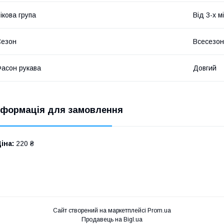
ікова група
Від 3-х м
Сезон
Всесезо
асон рукава
Довгий
нформація для замовлення
іна:
220 ₴
Сайт створений на маркетплейсі
Prom.ua
Продавець на Bigl.ua