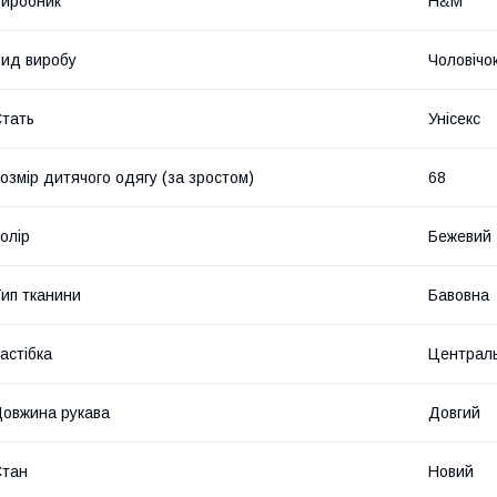
иробник
H&M
ид виробу
Чоловічо
тать
Унісекс
озмір дитячого одягу (за зростом)
68
олір
Бежевий
ип тканини
Бавовна
астібка
Централь
овжина рукава
Довгий
Стан
Новий