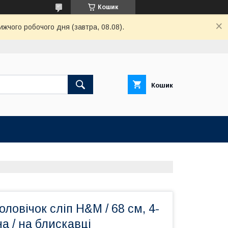
Кошик
ижчого робочого дня (завтра, 08.08).
Кошик
вічок сліп H&M​​​​​​​ / 68 см, 4-
на / на блискавці