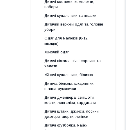
Дитячі костюми, комплекти,
набори
Дитячі купальники та плавки
Дитячий верхній одяг та головні
убори
Одяг для малюків (0-12
місяців)
Жіночий одяг
Дитячі піжами, нічні сорочки та
халати
Жіночі купальники, білизна
Дитяча білизна, шкарпетки,
шапки, рукавички
Дитячі джемпера, світшоти,
кофти, лонгсліви, кардигани
Дитячі штани, джинси, лосини,
джогери, шорти, легінси
Дитячі футболки, майки,