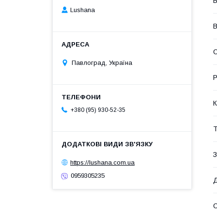
В
Lushana
В
С
Павлоград, Україна
Р
К
+380 (95) 930-52-35
Т
З
https://lushana.com.ua
0959305235
Д