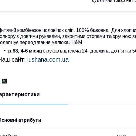
будь-який товар не п
итячий комбінезон чоловічок сліп. 100% бавовна. Для хлопчи
ольору з довгими рукавами, закритими стопами та зручною з
полегшує переодягання малюка. H&M
р.68, 4-6 місяці
: рукав від плеча 24, довжина до п'ятки 
Наш сайт:
lushana.com.ua
арактеристики
Основні атрибути