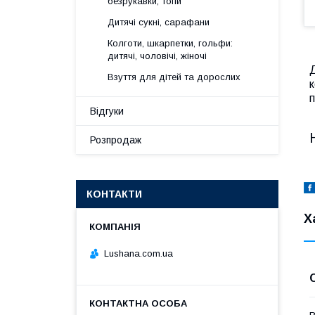
безрукавки, топи
Дитячі сукні, сарафани
Колготи, шкарпетки, гольфи:
дитячі, чоловічі, жіночі
Д
Взуття для дітей та дорослих
к
Відгуки
Розпродаж
КОНТАКТИ
Х
Lushana.com.ua