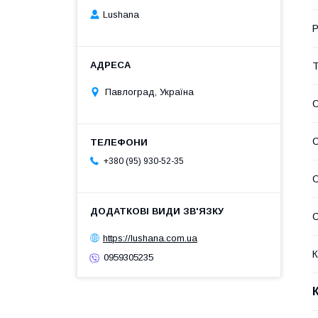
Lushana
Р
Т
Павлоград, Україна
С
+380 (95) 930-52-35
С
https://lushana.com.ua
К
0959305235