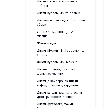
Дитячі костюми, комплекти,
набори
Дитячі купальники та плавки
Дитячий верхній одяг та головні
убори
Одяг для малюків (0-12
місяців)
Жіночий одяг
Дитячі піжами, нічні сорочки та
халати
Жіночі купальники, білизна
Дитяча білизна, шкарпетки,
шапки, рукавички
Дитячі джемпера, світшоти,
кофти, лонгсліви, кардигани
Дитячі штани, джинси, лосини,
джогери, шорти, легінси
Дитячі футболки, майки,