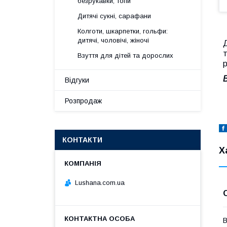
безрукавки, топи
Дитячі сукні, сарафани
Колготи, шкарпетки, гольфи:
дитячі, чоловічі, жіночі
Д
т
Взуття для дітей та дорослих
р
Відгуки
Розпродаж
КОНТАКТИ
Х
Lushana.com.ua
В