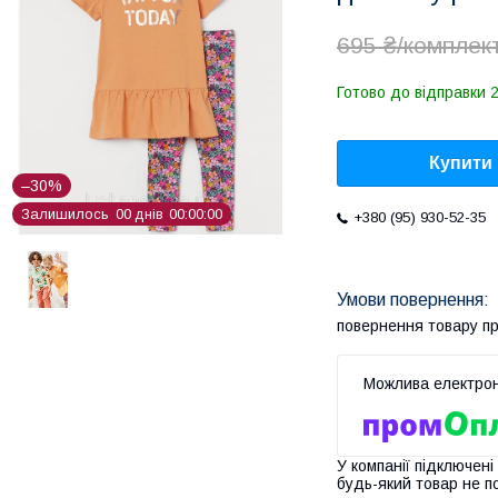
695 ₴/комплек
Готово до відправки 2
Купити
–30%
Залишилось
0
0
днів
0
0
0
0
0
0
+380 (95) 930-52-35
повернення товару п
У компанії підключені
будь-який товар не п