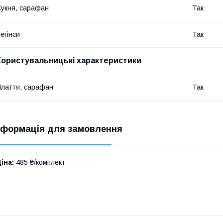
укня, сарафан
Так
егінси
Так
Користувальницькі характеристики
лаття, сарафан
Так
нформація для замовлення
іна:
485 ₴/комплект