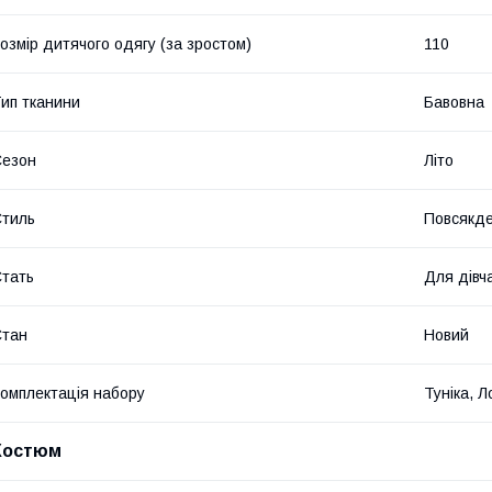
озмір дитячого одягу (за зростом)
110
ип тканини
Бавовна
Сезон
Літо
тиль
Повсякд
тать
Для дівч
Стан
Новий
омплектація набору
Туніка, 
Костюм