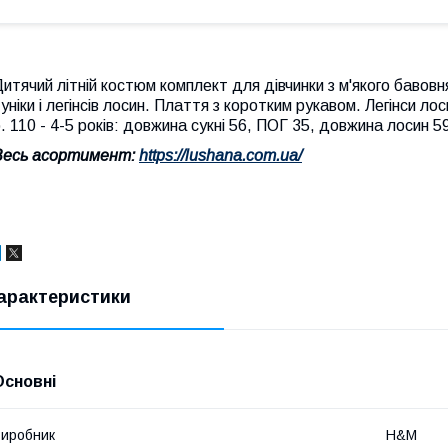
итячий літній костюм комплект для дівчинки з м'якого бавовн
уніки і легінсів лосин. Плаття з коротким рукавом. Легінси л
. 110 - 4-5 років: довжина сукні 56, ПОГ 35, довжина лосин 
Весь асортимент:
https://lushana.com.ua/
арактеристики
Основні
иробник
H&M