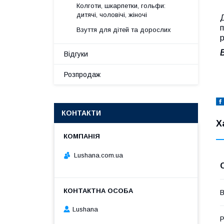
Колготи, шкарпетки, гольфи:
дитячі, чоловічі, жіночі
Д
Взуття для дітей та дорослих
р
Відгуки
Розпродаж
КОНТАКТИ
Х
Lushana.com.ua
В
Lushana
Р