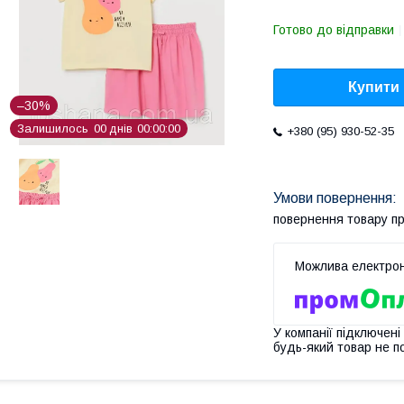
Готово до відправки
Купити
–30%
Залишилось
0
0
днів
0
0
0
0
0
0
+380 (95) 930-52-35
повернення товару п
У компанії підключені
будь-який товар не п