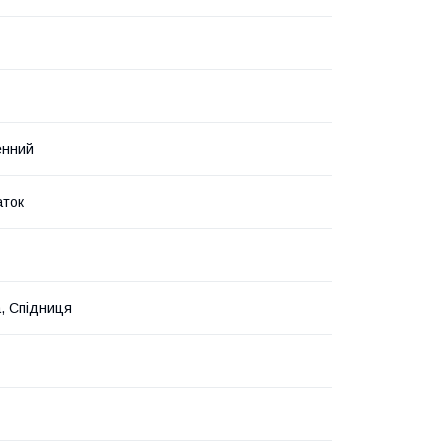
енний
аток
, Спідниця