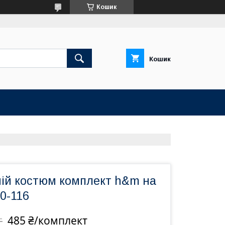
Кошик
Кошик
ній костюм комплект h&m на
10-116
485 ₴/комплект
т