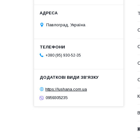
Т
Павлоград, Україна
С
+380 (95) 930-52-35
С
https://lushana.com.ua
К
0959305235
В