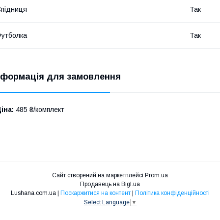
підниця
Так
утболка
Так
нформація для замовлення
іна:
485 ₴/комплект
Сайт створений на маркетплейсі
Prom.ua
Продавець на Bigl.ua
Lushana.com.ua |
Поскаржитися на контент
|
Політика конфіденційності
Select Language
▼