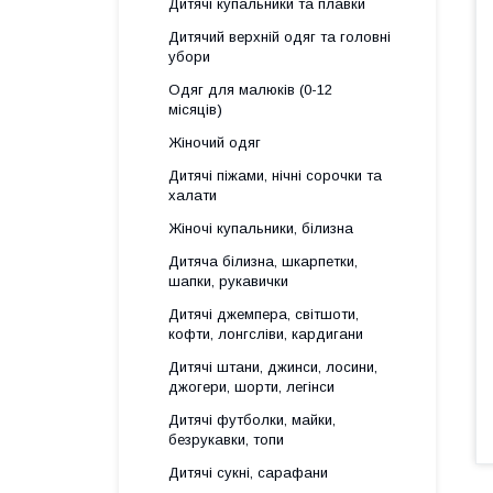
Дитячі купальники та плавки
Дитячий верхній одяг та головні
убори
Одяг для малюків (0-12
місяців)
Жіночий одяг
Дитячі піжами, нічні сорочки та
халати
Жіночі купальники, білизна
Дитяча білизна, шкарпетки,
шапки, рукавички
Дитячі джемпера, світшоти,
кофти, лонгсліви, кардигани
Дитячі штани, джинси, лосини,
джогери, шорти, легінси
Дитячі футболки, майки,
безрукавки, топи
Дитячі сукні, сарафани