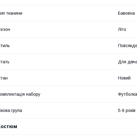
ип тканини
Бавовна
Сезон
Літо
тиль
Повсякд
тать
Для дівч
Стан
Новий
омплектація набору
Футболка
ікова група
5-6 років
Костюм