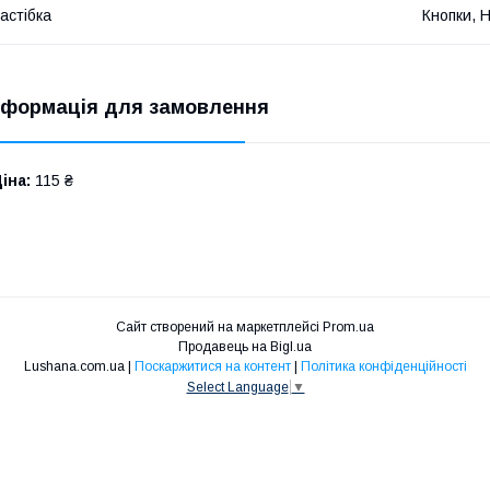
астібка
Кнопки, 
нформація для замовлення
іна:
115 ₴
Сайт створений на маркетплейсі
Prom.ua
Продавець на Bigl.ua
Lushana.com.ua |
Поскаржитися на контент
|
Політика конфіденційності
Select Language
▼