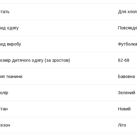
тать
Для хлоп
ид одягу
Повсякде
ид виробу
Футболк
озмір дитячого одягу (за зростом)
62-68
ип тканини
Бавовна
олір
Зелений
Стан
Новий
Сезон
Літо