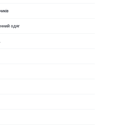
чиків
нний одяг
а