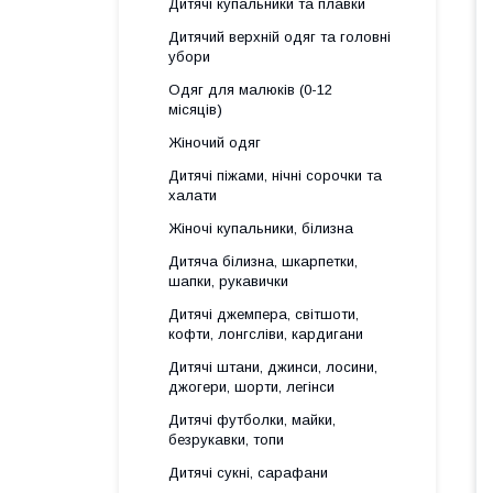
Дитячі купальники та плавки
Дитячий верхній одяг та головні
убори
Одяг для малюків (0-12
місяців)
Жіночий одяг
Дитячі піжами, нічні сорочки та
халати
Жіночі купальники, білизна
Дитяча білизна, шкарпетки,
шапки, рукавички
Дитячі джемпера, світшоти,
кофти, лонгсліви, кардигани
Дитячі штани, джинси, лосини,
джогери, шорти, легінси
Дитячі футболки, майки,
безрукавки, топи
Дитячі сукні, сарафани