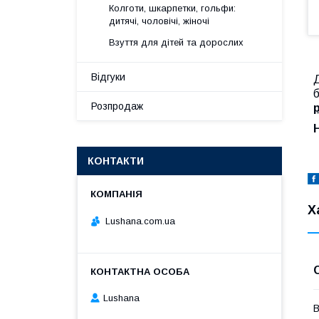
Колготи, шкарпетки, гольфи:
дитячі, чоловічі, жіночі
Взуття для дітей та дорослих
Відгуки
б
Розпродаж
р
КОНТАКТИ
Х
Lushana.com.ua
Lushana
В