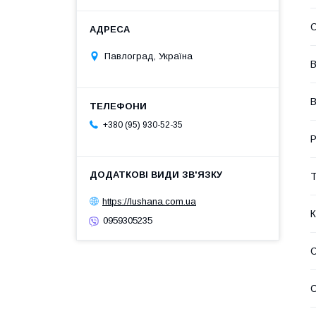
С
Павлоград, Україна
В
В
+380 (95) 930-52-35
Р
Т
https://lushana.com.ua
К
0959305235