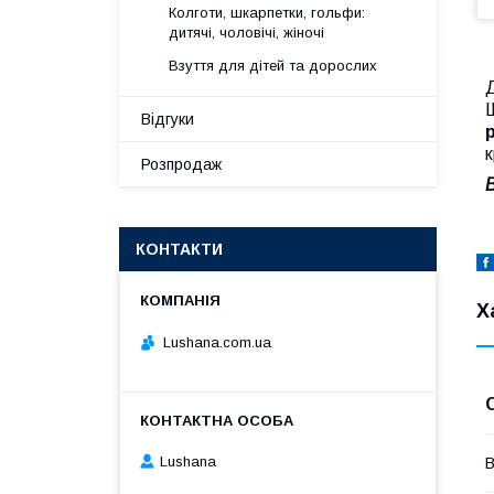
Колготи, шкарпетки, гольфи:
дитячі, чоловічі, жіночі
Взуття для дітей та дорослих
Д
Ш
Відгуки
р
к
Розпродаж
КОНТАКТИ
Х
Lushana.com.ua
Lushana
В