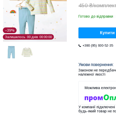
450 ₴/комплек
Готово до відправки
–39%
Купити
Залишилось
0
0
днів
0
0
0
0
0
0
+380 (95) 930-52-35
Законом не передбач
належної якості
У компанії підключені
будь-який товар не п