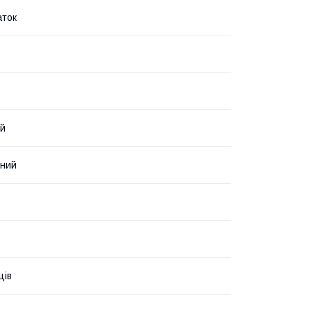
аток
ий
нний
ців