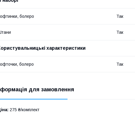
В наборі
офтинки, болеро
Так
Штани
Так
Користувальницькі характеристики
офточки, болеро
Так
нформація для замовлення
іна:
275 ₴/комплект