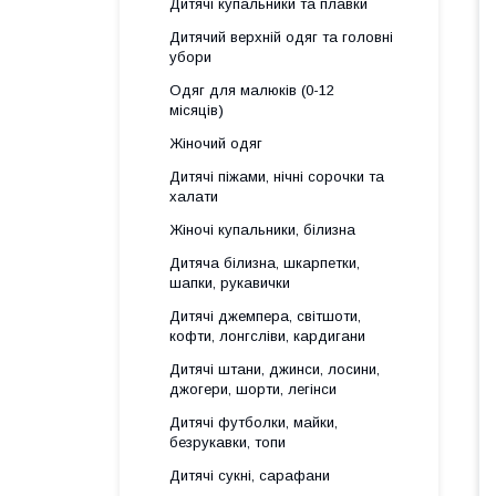
Дитячі купальники та плавки
Дитячий верхній одяг та головні
убори
Одяг для малюків (0-12
місяців)
Жіночий одяг
Дитячі піжами, нічні сорочки та
халати
Жіночі купальники, білизна
Дитяча білизна, шкарпетки,
шапки, рукавички
Дитячі джемпера, світшоти,
кофти, лонгсліви, кардигани
Дитячі штани, джинси, лосини,
джогери, шорти, легінси
Дитячі футболки, майки,
безрукавки, топи
Дитячі сукні, сарафани