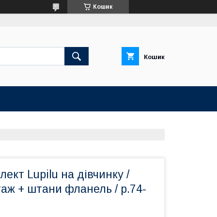
Кошик
Кошик
ект Lupilu на дівчинку /
аж + штани фланель / р.74-