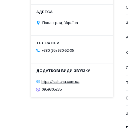
С
В
Павлоград, Україна
Р
+380 (95) 930-52-35
К
https://lushana.com.ua
Т
0959305235
В