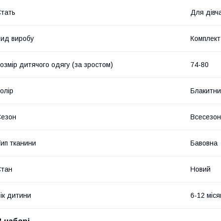
тать
Для дівч
ид виробу
Комплект
озмір дитячого одягу (за зростом)
74-80
олір
Блакитн
Сезон
Всесезо
ип тканини
Бавовна
Стан
Новий
ік дитини
6-12 міся