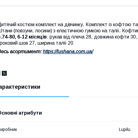
итячий костюм комплект на дівчинку. Комплект із кофтою та
тани (повзуни, лосини) з еластичною гумкою на талії. Кофти
.74-80, 6-12 місяців
: рукав від плеча 28, довжина кофти 30
роковий шов 27, ширина талії 20
Весь асортимент:
https://lushana.com.ua/
арактеристики
Основні атрибути
иробник
Lupilu