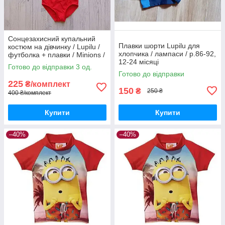
Сонцезахисний купальний
Плавки шорти Lupilu для
костюм на дівчинку / Lupilu /
хлопчика / лампаси / р.86-92,
футболка + плавки / Minions /
12-24 місяці
р.74-80 – 6-12 місяців
Готово до відправки 3 од.
Готово до відправки
225
₴/комплект
150
₴
250 ₴
400 ₴/комплект
Купити
Купити
–40%
–40%