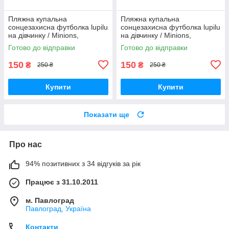
Пляжна купальна
Пляжна купальна
сонцезахисна футболка lupilu
сонцезахисна футболка lupilu
на дівчинку / Minions,
на дівчинку / Minions,
посіпаки / р.86-92, 12-24 міс.
посіпаки / р.74-80, 6-12 міс.
Готово до відправки
Готово до відправки
150
150
₴
₴
250 ₴
250 ₴
Купити
Купити
Показати ще
Про нас
94% позитивних з 34 відгуків за рік
Працює з 31.10.2011
м. Павлоград
Павлоград, Україна
Контакти