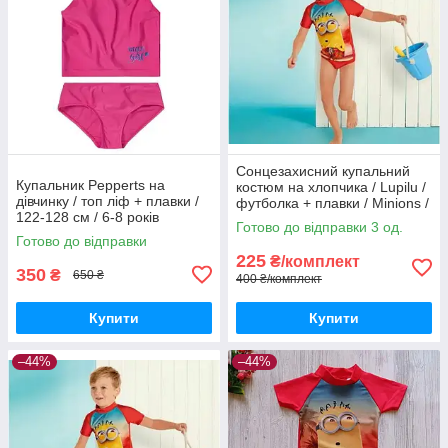
Сонцезахисний купальний
Купальник Pepperts на
костюм на хлопчика / Lupilu /
дівчинку / топ ліф + плавки /
футболка + плавки / Minions /
122-128 см / 6-8 років
р.74-80 – 6-12 місяців
Готово до відправки 3 од.
Готово до відправки
225
₴/комплект
350
₴
650 ₴
400 ₴/комплект
Купити
Купити
–44%
–44%