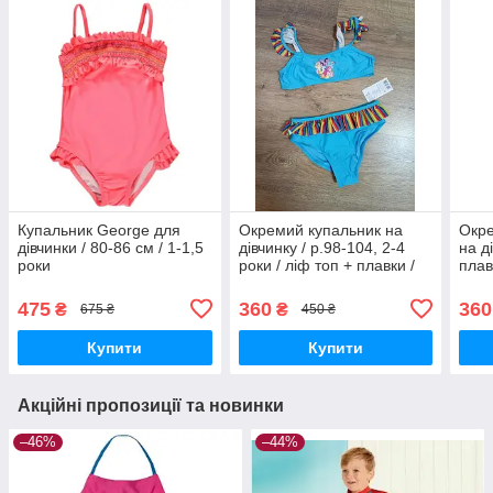
Купальник George для
Окремий купальник на
Окре
дівчинки / 80-86 см / 1-1,5
дівчинку / р.98-104, 2-4
на д
роки
роки / ліф топ + плавки /
плав
My little Pony
р.98
475
360
360
₴
₴
675 ₴
450 ₴
Купити
Купити
Акційні пропозиції та новинки
–46%
–44%