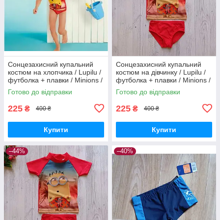
Сонцезахисний купальний
Сонцезахисний купальний
костюм на хлопчика / Lupilu /
костюм на дівчинку / Lupilu /
футболка + плавки / Minions /
футболка + плавки / Minions /
р.86-92, 12-24 місяців
р.86-92, 12-24 місяців
Готово до відправки
Готово до відправки
225
225
₴
₴
400 ₴
400 ₴
Купити
Купити
–44%
–40%