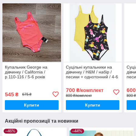
Купальник George на
Суцільні купальники на
Суці
дівчинку / California /
дівчинку / H&M / набір /
дівч
р.110-116 / 5-6 років
песики + однотонний / 4-6
песи
років - р.110-116
рокі
700
600
₴/комплект
545
₴
675 ₴
800 ₴/комплект
800 ₴
Купити
Купити
Акційні пропозиції та новинки
–46%
–44%