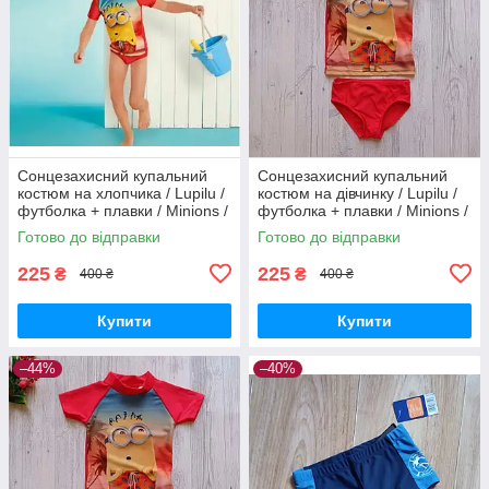
Сонцезахисний купальний
Сонцезахисний купальний
костюм на хлопчика / Lupilu /
костюм на дівчинку / Lupilu /
футболка + плавки / Minions /
футболка + плавки / Minions /
р.86-92, 12-24 місяців
р.86-92, 12-24 місяців
Готово до відправки
Готово до відправки
225
225
₴
₴
400 ₴
400 ₴
Купити
Купити
–44%
–40%