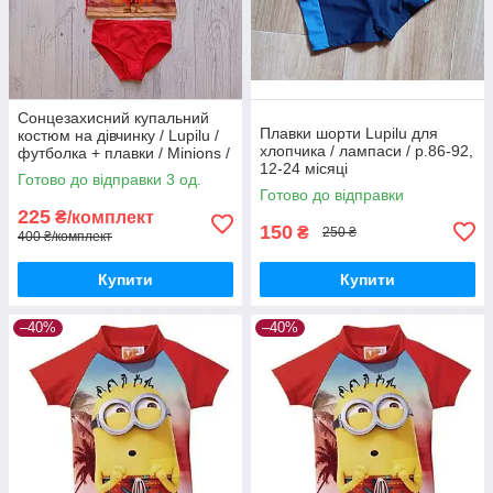
Сонцезахисний купальний
Плавки шорти Lupilu для
костюм на дівчинку / Lupilu /
хлопчика / лампаси / р.86-92,
футболка + плавки / Minions /
12-24 місяці
р.74-80 – 6-12 місяців
Готово до відправки 3 од.
Готово до відправки
225
₴/комплект
150
₴
250 ₴
400 ₴/комплект
Купити
Купити
–40%
–40%