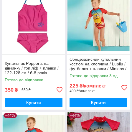
Сонцезахисний купальний
Купальник Pepperts на
костюм на хлопчика / Lupilu /
дівчинку / топ ліф + плавки /
футболка + плавки / Minions /
122-128 см / 6-8 років
р.74-80 – 6-12 місяців
Готово до відправки 3 од.
Готово до відправки
225
₴/комплект
350
₴
650 ₴
400 ₴/комплект
Купити
Купити
–44%
–44%