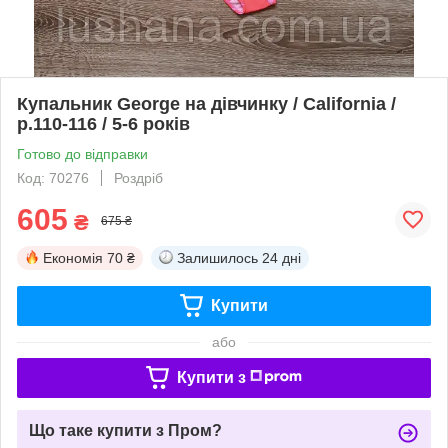
Купальник George на дівчинку / California /
р.110-116 / 5-6 років
Готово до відправки
Код: 70276
Роздріб
605
₴
675 ₴
Економія
70 ₴
Залишилось
24 дні
Купити
або
Купити з
Що таке купити з Пром?