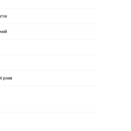
аток
нний
4 років