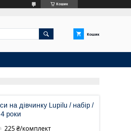
Кошик
Кошик
и на дівчинку Lupilu / набір /
-4 роки
225 ₴/комплект
т