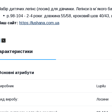
абір дитячих легінс (лосин) для дівчинки. Легінси із м´якого б
р.98-104 - 2-4 роки: довжина 55/58, кроковий шов 40/43,
Наш сайт:
https://lushana.com.ua
арактеристики
Основні атрибути
иробник
Lupilu
ид виробу:
Лосини