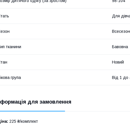
озмір дитячого одягу (за зростом)
98-104
тать
Для дівч
Сезон
Всесезо
ип тканини
Бавовна
Стан
Новий
ікова група
Від 1 до 
нформація для замовлення
іна:
225 ₴/комплект