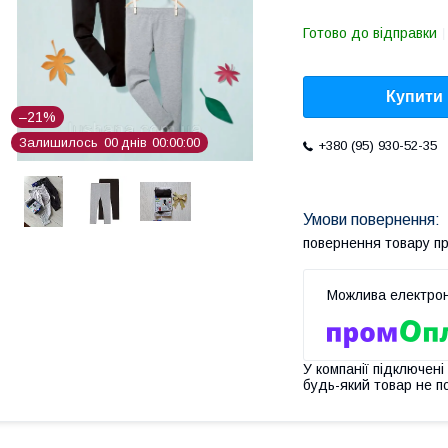
Готово до відправки
Купити
–21%
Залишилось
0
0
днів
0
0
0
0
0
0
+380 (95) 930-52-35
повернення товару п
У компанії підключені
будь-який товар не п