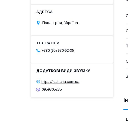
Р
С
Павлоград, Україна
Т
+380 (95) 930-52-35
В
https://lushana.com.ua
0959305235
І
Ц