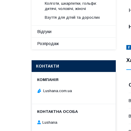
Колготи, шкарпетки, гольфи:
дитячі, чоловічі, жіночі
Н
Взуття для дітей та дорослих
Відгуки
Розпродаж
Х
КОНТАКТИ
Lushana.com.ua
В
В
Lushana