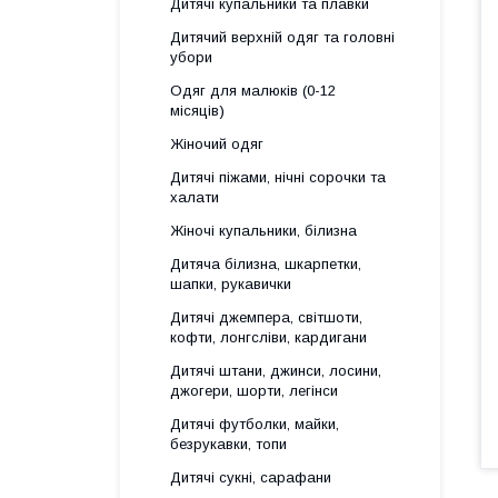
Дитячі купальники та плавки
Дитячий верхній одяг та головні
убори
Одяг для малюків (0-12
місяців)
Жіночий одяг
Дитячі піжами, нічні сорочки та
халати
Жіночі купальники, білизна
Дитяча білизна, шкарпетки,
шапки, рукавички
Дитячі джемпера, світшоти,
кофти, лонгсліви, кардигани
Дитячі штани, джинси, лосини,
джогери, шорти, легінси
Дитячі футболки, майки,
безрукавки, топи
Дитячі сукні, сарафани