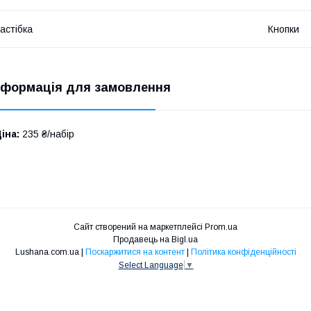
астібка
Кнопки
нформація для замовлення
іна:
235 ₴/набір
Сайт створений на маркетплейсі
Prom.ua
Продавець на Bigl.ua
Lushana.com.ua |
Поскаржитися на контент
|
Політика конфіденційності
Select Language
▼