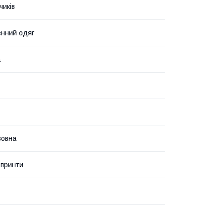
чиків
нний одяг
а
вовна
 принти