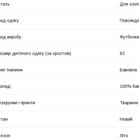
тать
Для хлоп
ид одягу
Повсякде
ид виробу
Футболк
озмір дитячого одягу (за зростом)
62
ип тканини
Бавовна
Склад
100% ба
ізерунки і принти
Тваринні
Стан
Новий
Сезон
Літо