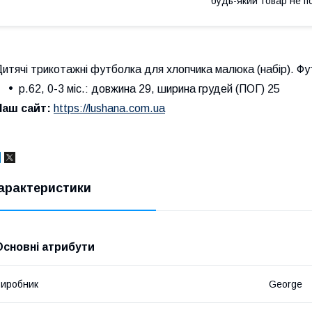
будь-який товар не п
итячі трикотажні футболка для хлопчика малюка (набір). Фу
р.62, 0-3 міс.: довжина 29, ширина грудей (ПОГ) 25
Наш сайт:
https://lushana.com.ua
арактеристики
Основні атрибути
иробник
George