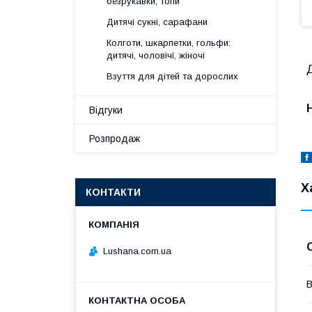
безрукавки, топи
Дитячі сукні, сарафани
Колготи, шкарпетки, гольфи:
дитячі, чоловічі, жіночі
Д
Взуття для дітей та дорослих
Відгуки
Розпродаж
Х
КОНТАКТИ
Lushana.com.ua
В