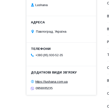
С
Lushana
В
В
Павлоград, Україна
Р
Т
+380 (95) 930-52-35
В
https://lushana.com.ua
0959305235