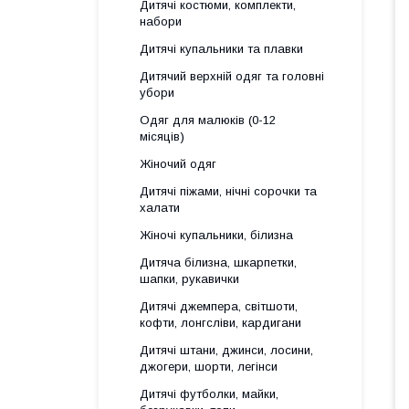
Дитячі костюми, комплекти,
набори
Дитячі купальники та плавки
Дитячий верхній одяг та головні
убори
Одяг для малюків (0-12
місяців)
Жіночий одяг
Дитячі піжами, нічні сорочки та
халати
Жіночі купальники, білизна
Дитяча білизна, шкарпетки,
шапки, рукавички
Дитячі джемпера, світшоти,
кофти, лонгсліви, кардигани
Дитячі штани, джинси, лосини,
джогери, шорти, легінси
Дитячі футболки, майки,