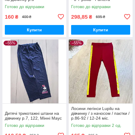
Готово до відправки
Готово до відправки
160
298,85
₴
₴
400 ₴
695 ₴
Купити
Купити
–55%
–55%
Лосини легінси Lupilu на
Дитячі трикотажні штани на
дівчинку / з начосом / паєтки /
дівчинку р.7, 122, Мінні Маус
р.86-92 / 12-24 міс.
Готово до відправки
Готово до відправки 2 од.