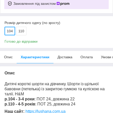
Замовлення під захистом
Розмір дитячого одягу (по зросту)
104
110
Готово до відправки
Опис
Характеристики
Доставка
Оплата
Умови 
Опис
Дитячі короткі шорти на дівчинку. Шорти із щільної
бавовни (петелька) із закритою гумкою та куліскою на
талії. H&M
р.104 - 3-4 роки
: ПОТ 24, довжина 22
р.110 - 4-5 років
: ПОТ 25, довжина 24
Наш сайт:
https://lushana.com.ua