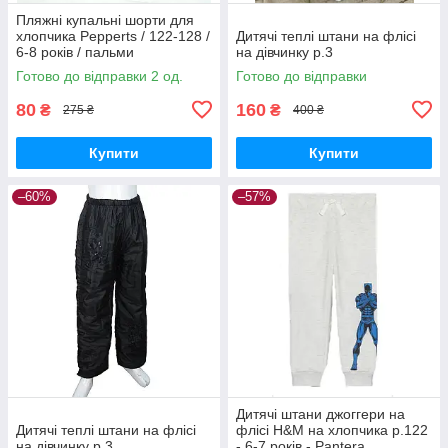
Пляжні купальні шорти для
хлопчика Pepperts / 122-128 /
Дитячі теплі штани на флісі
6-8 років / пальми
на дівчинку р.3
Готово до відправки 2 од.
Готово до відправки
80
160
₴
₴
275 ₴
400 ₴
Купити
Купити
–60%
–57%
Дитячі штани джоггери на
Дитячі теплі штани на флісі
флісі H&M на хлопчика р.122
на дівчинку р.3
- 6-7 років - Pantera