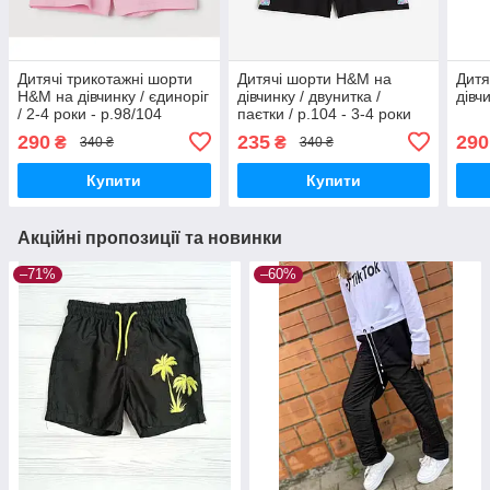
Дитячі трикотажні шорти
Дитячі шорти H&M на
Дитя
H&M на дівчинку / єдиноріг
дівчинку / двунитка /
дівч
/ 2-4 роки - р.98/104
паєтки / р.104 - 3-4 роки
290
235
290
₴
₴
340 ₴
340 ₴
Купити
Купити
Акційні пропозиції та новинки
–71%
–60%