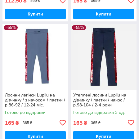
112,50
165
₴
₴
250 ₴
365 ₴
Купити
Купити
–55%
–55%
Лосини легінси Lupilu на
Утеплені лосини Lupilu на
дівчинку / з начосом / паєтки /
дівчинку / паєтки / начос /
р.86-92 / 12-24 міс.
р.98-104 / 2-4 роки
Готово до відправки
Готово до відправки 3 од.
165
165
₴
₴
365 ₴
365 ₴
Купити
Купити