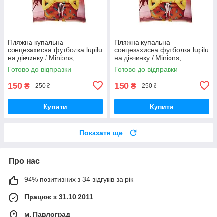
Пляжна купальна
Пляжна купальна
сонцезахисна футболка lupilu
сонцезахисна футболка lupilu
на дівчинку / Minions,
на дівчинку / Minions,
посіпаки / р.86-92, 12-24 міс.
посіпаки / р.74-80, 6-12 міс.
Готово до відправки
Готово до відправки
150
150
₴
₴
250 ₴
250 ₴
Купити
Купити
Показати ще
Про нас
94% позитивних з 34 відгуків за рік
Працює з 31.10.2011
м. Павлоград