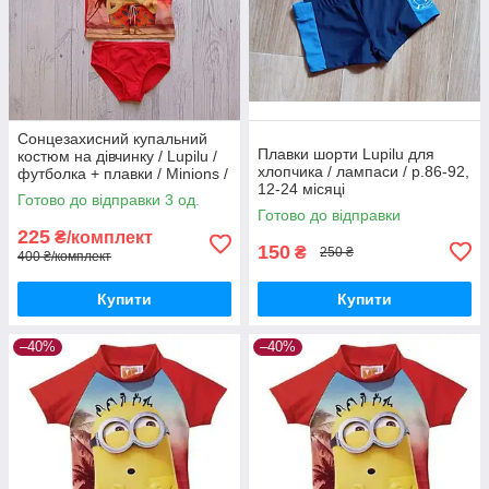
Сонцезахисний купальний
Плавки шорти Lupilu для
костюм на дівчинку / Lupilu /
хлопчика / лампаси / р.86-92,
футболка + плавки / Minions /
12-24 місяці
р.74-80 – 6-12 місяців
Готово до відправки 3 од.
Готово до відправки
225
₴/комплект
150
₴
250 ₴
400 ₴/комплект
Купити
Купити
–40%
–40%