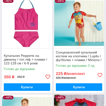
–46%
–44%
Сонцезахисний купальний
Купальник Pepperts на
костюм на хлопчика / Lupilu /
дівчинку / топ ліф + плавки /
футболка + плавки / Minions /
122-128 см / 6-8 років
р.74-80 – 6-12 місяців
Готово до відправки 3 од.
Готово до відправки
225
₴/комплект
350
₴
650 ₴
400 ₴/комплект
Купити
Купити
–44%
–44%