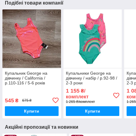
Подібні товари компанії
Купальник George на
Купальники George на
Купа
дівчинку / California /
дівчинку / набір / р.92-98 /
дівчи
р.110-116 / 5-6 років
2-3 роки
2-3 
1 155
1 0
₴/
комплект
ком
545
₴
675 ₴
1 265 ₴/комплект
1 265
Купити
Купити
Акційні пропозиції та новинки