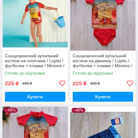
Сонцезахисний купальний
Сонцезахисний купальний
костюм на хлопчика / Lupilu /
костюм на дівчинку / Lupilu /
футболка + плавки / Minions /
футболка + плавки / Minions /
р.86-92, 12-24 місяців
р.86-92, 12-24 місяців
Готово до відправки
Готово до відправки
225
225
₴
₴
400 ₴
400 ₴
Купити
Купити
–44%
–40%